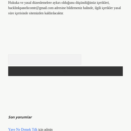
Hukuka ve yasal düzenlemelere aykırı olduğunu düşündüğünüz içerikleri,
backlinkpanelicomtr@gmail.com
adresine bildirmeniz halinde, ilgili içerikler yasal
süre içerisinde sitemizden kaldırılacaktır.
Arama
Son yorumlar
Yave Ne Demek Tdk
için
admin