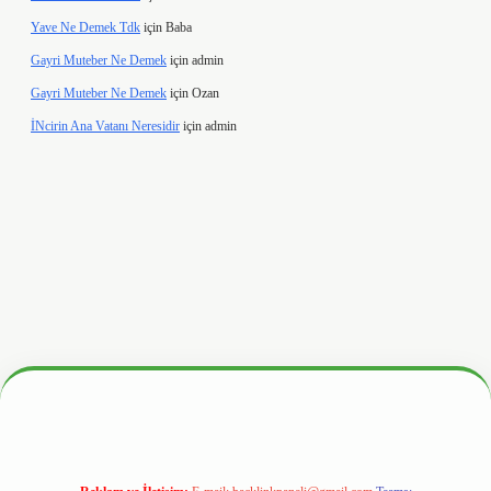
Yave Ne Demek Tdk
için
Baba
Gayri Muteber Ne Demek
için
admin
Gayri Muteber Ne Demek
için
Ozan
İNcirin Ana Vatanı Neresidir
için
admin
ltonbetx.org/