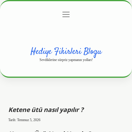
menüyü
Anasayfa
Gizlilik Politikası
Yasal Uyarı
aç
Hakkımızda
Hediye Fikirleri Blogu
Sevdiklerine sürpriz yapmanın yolları!
Ketene ütü nasıl yapılır ?
Tarih: Temmuz 5, 2026