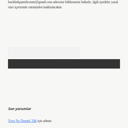
backlinkpanelicomtr@gmail.com
adresine bildirmeniz halinde, ilgili içerikler yasal
süre içerisinde sitemizden kaldırılacaktır.
Arama
Son yorumlar
Yave Ne Demek Tdk
için
admin