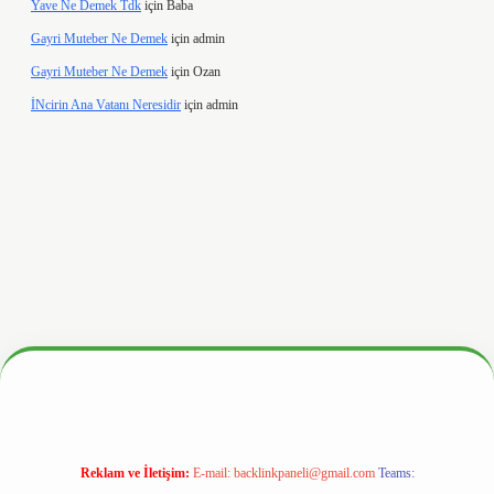
Yave Ne Demek Tdk
için
Baba
Gayri Muteber Ne Demek
için
admin
Gayri Muteber Ne Demek
için
Ozan
İNcirin Ana Vatanı Neresidir
için
admin
x.org/
Reklam ve İletişim:
E-mail:
backlinkpaneli@gmail.com
Teams: