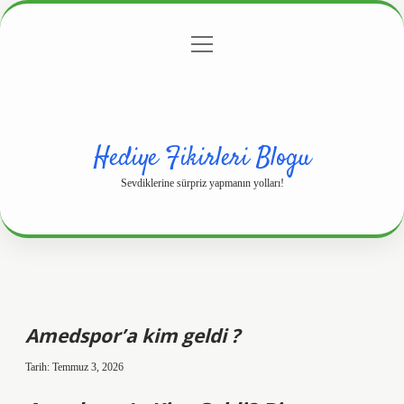
menüyü
Anasayfa
Gizlilik Politikası
Yasal Uyarı
aç
Hakkımızda
Hediye Fikirleri Blogu
Sevdiklerine sürpriz yapmanın yolları!
Amedspor’a kim geldi ?
Tarih: Temmuz 3, 2026