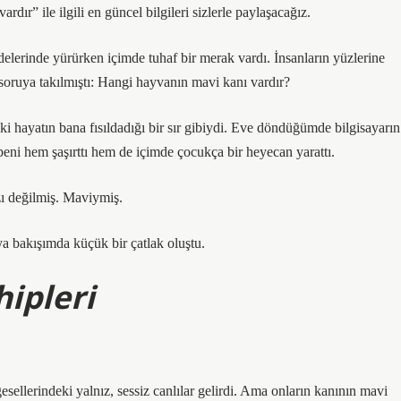
ır” ile ilgili en güncel bilgileri sizlerle paylaşacağız.
elerinde yürürken içimde tuhaf bir merak vardı. İnsanların yüzlerine
oruya takılmıştı: Hangi hayvanın mavi kanı vardır?
i hayatın bana fısıldadığı bir sır gibiydi. Eve döndüğümde bilgisayarın
eni hem şaşırttı hem de içimde çocukça bir heyecan yarattı.
zı değilmiş. Maviymiş.
 bakışımda küçük bir çatlak oluştu.
ipleri
ellerindeki yalnız, sessiz canlılar gelirdi. Ama onların kanının mavi