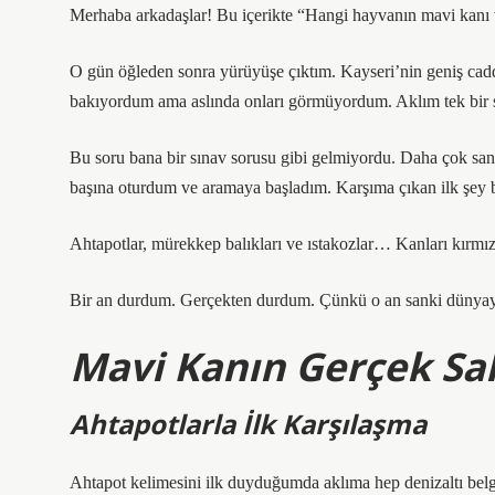
Merhaba arkadaşlar! Bu içerikte “Hangi hayvanın mavi kanı vard
O gün öğleden sonra yürüyüşe çıktım. Kayseri’nin geniş cadd
bakıyordum ama aslında onları görmüyordum. Aklım tek bir s
Bu soru bana bir sınav sorusu gibi gelmiyordu. Daha çok sank
başına oturdum ve aramaya başladım. Karşıma çıkan ilk şey b
Ahtapotlar, mürekkep balıkları ve ıstakozlar… Kanları kırmı
Bir an durdum. Gerçekten durdum. Çünkü o an sanki dünyaya
Mavi Kanın Gerçek Sah
Ahtapotlarla İlk Karşılaşma
Ahtapot kelimesini ilk duyduğumda aklıma hep denizaltı belges