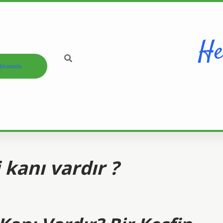
He
kkımızda
kanı vardır ?