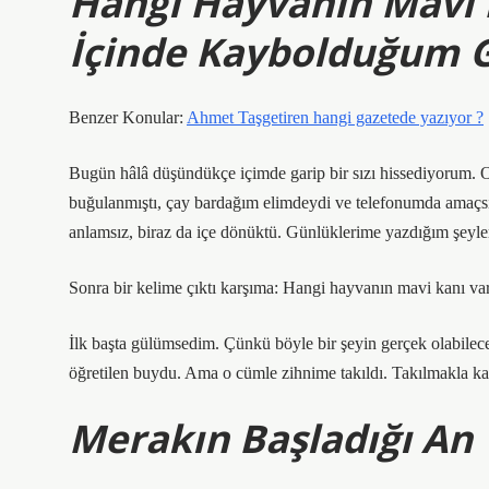
Hangi Hayvanın Mavi K
İçinde Kaybolduğum 
Benzer Konular:
Ahmet Taşgetiren hangi gazetede yazıyor ?
Bugün hâlâ düşündükçe içimde garip bir sızı hissediyorum. 
buğulanmıştı, çay bardağım elimdeydi ve telefonumda amaçsı
anlamsız, biraz da içe dönüktü. Günlüklerime yazdığım şeyler
Sonra bir kelime çıktı karşıma: Hangi hayvanın mavi kanı va
İlk başta gülümsedim. Çünkü böyle bir şeyin gerçek olabilec
öğretilen buydu. Ama o cümle zihnime takıldı. Takılmakla kal
Merakın Başladığı An