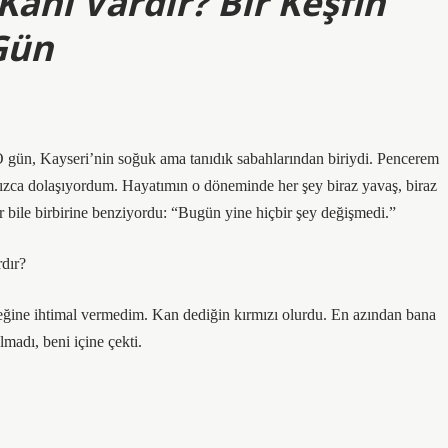
anı Vardır? Bir Keşfin
Gün
O gün, Kayseri’nin soğuk ama tanıdık sabahlarından biriydi. Pencerem
zca dolaşıyordum. Hayatımın o döneminde her şey biraz yavaş, biraz
 bile birbirine benziyordu: “Bugün yine hiçbir şey değişmedi.”
rdır?
eğine ihtimal vermedim. Kan dediğin kırmızı olurdu. En azından bana
madı, beni içine çekti.