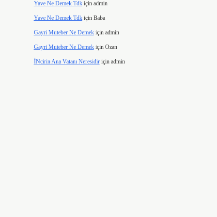
Yave Ne Demek Tdk
için
admin
Yave Ne Demek Tdk
için
Baba
.
Gayri Muteber Ne Demek
için
admin
Gayri Muteber Ne Demek
için
Ozan
İNcirin Ana Vatanı Neresidir
için
admin