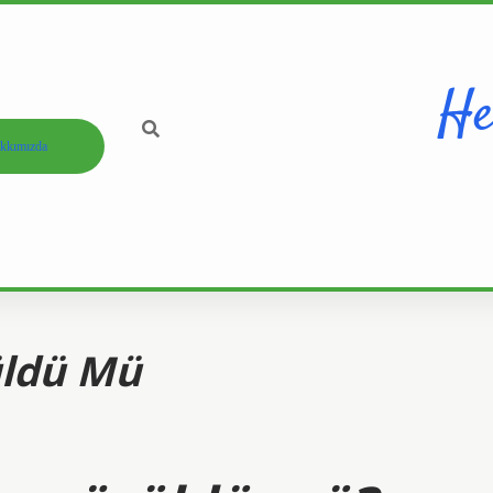
He
kkımızda
üldü Mü