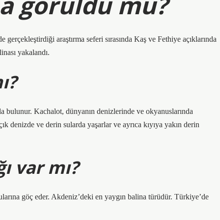
na görüldü mü?
rçekleştirdiği araştırma seferi sırasında Kaş ve Fethiye açıklarında
linası yakalandı.
ı?
da bulunur. Kachalot, dünyanın denizlerinde ve okyanuslarında
çık denizde ve derin sularda yaşarlar ve ayrıca kıyıya yakın derin
ğı var mı?
 sularına göç eder. Akdeniz’deki en yaygın balina türüdür. Türkiye’de