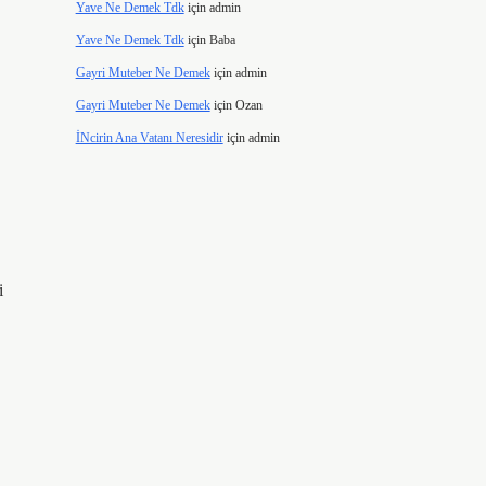
Yave Ne Demek Tdk
için
admin
Yave Ne Demek Tdk
için
Baba
Gayri Muteber Ne Demek
için
admin
Gayri Muteber Ne Demek
için
Ozan
İNcirin Ana Vatanı Neresidir
için
admin
i