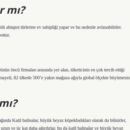
r mı?
li ahtapot türlerine ev sahipliği yapar ve bu nedenle avlanabilirler.
ottur.
 öncü firmaları arasında yer alan, tüketicinin en çok tercih ettiği
ayeli, 82 ülkede 500’e yakın mağaza ağıyla global ölçekte büyümesin
 mı?
ğında Katil balinalar, büyük beyaz köpekbalıkları olarak da bilinirler,
uzun ve üç kat daha ağırdırlar, bu da katil balinalar ve büyük beyaz