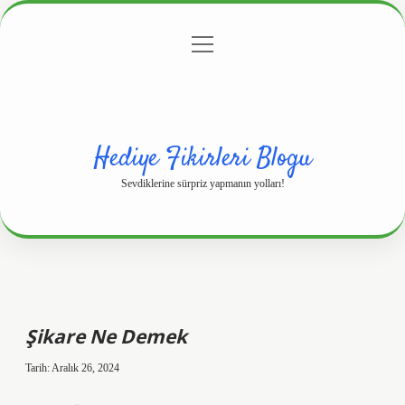
menüyü
Anasayfa
Gizlilik Politikası
Yasal Uyarı
aç
Hakkımızda
Hediye Fikirleri Blogu
Sevdiklerine sürpriz yapmanın yolları!
Şikare Ne Demek
Tarih: Aralık 26, 2024