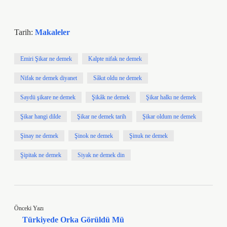
Tarih:
Makaleler
Emiri Şikar ne demek
Kalpte nifak ne demek
Nifak ne demek diyanet
Sâkıt oldu ne demek
Saydü şikare ne demek
Şikâk ne demek
Şikar halkı ne demek
Şikar hangi dilde
Şikar ne demek tarih
Şikar oldum ne demek
Şinay ne demek
Şinok ne demek
Şinuk ne demek
Şipitak ne demek
Siyak ne demek din
Önceki Yazı
Türkiyede Orka Görüldü Mü