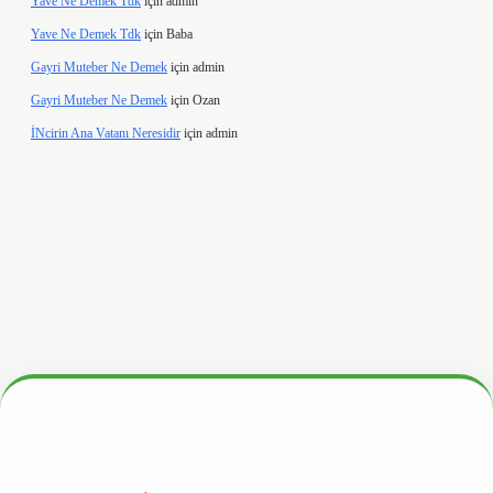
Yave Ne Demek Tdk
için
admin
Yave Ne Demek Tdk
için
Baba
Gayri Muteber Ne Demek
için
admin
Gayri Muteber Ne Demek
için
Ozan
İNcirin Ana Vatanı Neresidir
için
admin
ww.hiltonbetx.org/