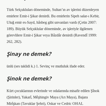
Türk Selçukluları döneminde, Sultan’ın av işlerini düzenleyen
emirlere Emir-i Şikar denirdi. Bu emirlerin Sipeh salar-ı Kebir,
Uluğ emir es-Sayd, hâsbeg gibi unvanları vardı (Çetin 2007:
189). Büyük Selçuklular döneminde, av işleriyle ilgilenen
görevlilere Emir-i Şikar veya Bâzdâr denirdi (Ravendî 1999:
262, 282).
Şinay ne demek?
ünlü (ses taklidi k.) 1. Sevinç ve mutluluk ifade eder.
Şinok ne demek?
Kürt çocuklarının evlerinde ve odalarında misafir edilen Şînok
(Şirinler), Yakarî, Mêşhingiv Maya (Arı Maya), Bajara
Mirîşkan (Tavuklar Şehri), Oskar ve Cedric OHAL