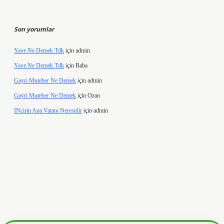
Son yorumlar
Yave Ne Demek Tdk
için
admin
Yave Ne Demek Tdk
için
Baba
Gayri Muteber Ne Demek
için
admin
Gayri Muteber Ne Demek
için
Ozan
İNcirin Ana Vatanı Neresidir
için
admin
.hiltonbetx.org/