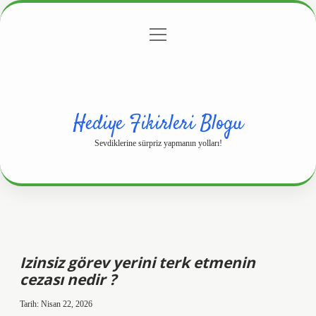
menüyü
Anasayfa
Gizlilik Politikası
Yasal Uyarı
aç
Hakkımızda
Hediye Fikirleri Blogu
Sevdiklerine sürpriz yapmanın yolları!
Izinsiz görev yerini terk etmenin
cezası nedir ?
Tarih: Nisan 22, 2026