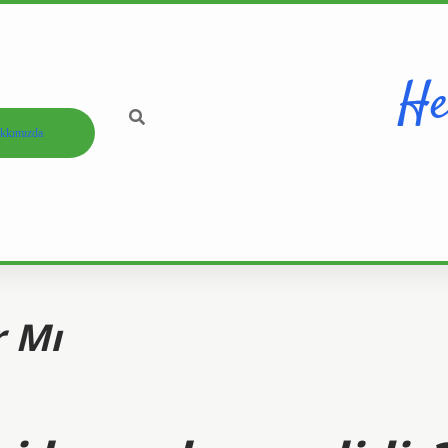
He
kkımızda
r Mı