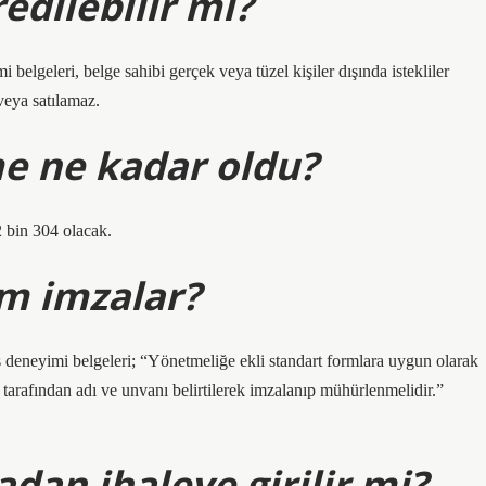
edilebilir mi?
belgeleri, belge sahibi gerçek veya tüzel kişiler dışında istekliler
veya satılamaz.
me ne kadar oldu?
2 bin 304 olacak.
im imzalar?
 deneyimi belgeleri; “Yönetmeliğe ekli standart formlara uygun olarak
tarafından adı ve unvanı belirtilerek imzalanıp mühürlenmelidir.”
adan ihaleye girilir mi?