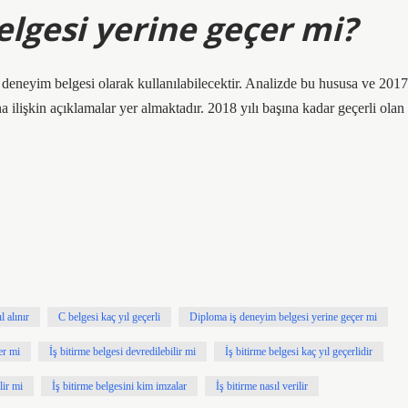
lgesi yerine geçer mi?
 deneyim belgesi olarak kullanılabilecektir. Analizde bu hususa ve 2017
na ilişkin açıklamalar yer almaktadır. 2018 yılı başına kadar geçerli olan
l alınır
C belgesi kaç yıl geçerli
Diploma iş deneyim belgesi yerine geçer mi
er mi
İş bitirme belgesi devredilebilir mi
İş bitirme belgesi kaç yıl geçerlidir
lir mi
İş bitirme belgesini kim imzalar
İş bitirme nasıl verilir