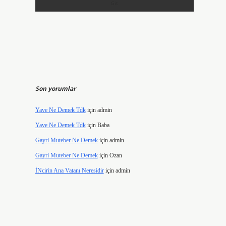
Son yorumlar
Yave Ne Demek Tdk
için
admin
Yave Ne Demek Tdk
için
Baba
Gayri Muteber Ne Demek
için
admin
Gayri Muteber Ne Demek
için
Ozan
İNcirin Ana Vatanı Neresidir
için
admin