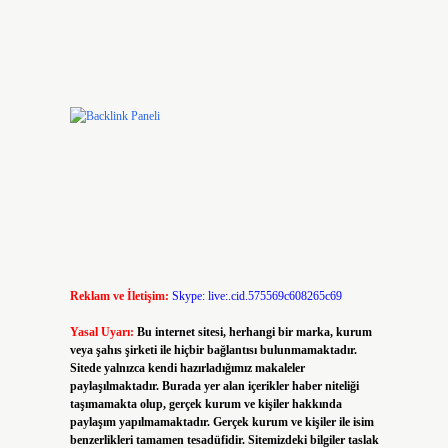
Reklam ve İletişim:
Skype: live:.cid.575569c608265c69
Yasal Uyarı:
Bu internet sitesi, herhangi bir marka, kurum
veya şahıs şirketi ile hiçbir bağlantısı bulunmamaktadır.
Sitede yalnızca kendi hazırladığımız makaleler
paylaşılmaktadır. Burada yer alan içerikler haber niteliği
taşımamakta olup, gerçek kurum ve kişiler hakkında
paylaşım yapılmamaktadır. Gerçek kurum ve kişiler ile isim
benzerlikleri tamamen tesadüfidir. Sitemizdeki bilgiler taslak