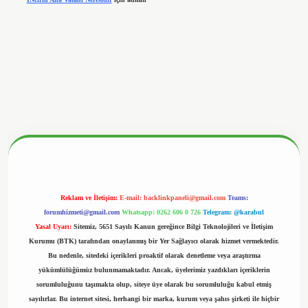
ltonbetx.org/
Reklam ve İletişim:
E-mail:
backlinkpaneli@gmail.com
Teams:
forumhizmeti@gmail.com
Whatsapp: 0262 606 0 726
Telegram: @karabul
Yasal Uyarı:
Sitemiz, 5651 Sayılı Kanun gereğince Bilgi Teknolojileri ve İletişim
Kurumu (BTK) tarafından onaylanmış bir Yer Sağlayıcı olarak hizmet vermektedir.
Bu nedenle, sitedeki içerikleri proaktif olarak denetleme veya araştırma
yükümlülüğümüz bulunmamaktadır. Ancak, üyelerimiz yazdıkları içeriklerin
sorumluluğunu taşımakta olup, siteye üye olarak bu sorumluluğu kabul etmiş
sayılırlar. Bu internet sitesi, herhangi bir marka, kurum veya şahıs şirketi ile hiçbir