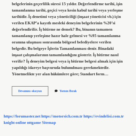
belgelerinin geçerlilik süresi 15 yıldır. Değerlendirme tarihi, işin
tamamlanma tarihi, geçici veya kesin kabul tarihi veya yerleşme
tarihidir. İş denetimi veya yöneticiliği (inşaat yöneticisi vb.) için
verilen EKAP’a kayıtlı mesleki deneyim belgelerinin %20’si
değerlendirilir. İş bitirme ne demek? Bu, binanın tamamen
tamamlanıp yerleşime hazır hale gelmesi ve %95 tamamlanma
oranına ulaşması sonrasında bölgesel belediyelere verilen
belgedir. Bu belgeye İşlerin Tamamlanması denir. Binadaki
inşaat çalışmalarının tamamlandığını gösterir. İş bitirme nasıl
verilir? İş deneyim belgesi veya iş bitirme belgesi almak için işin
yapıldığı idareye başvuruda bulunulması gerekmektedir.
Yönetmelikte yer alan hükümlere göre; Standart form…
Iş
Devamını okuyun
Yorum Bırak
Bitirmeler
Toplanır
Mı
https://forumaster.net
https://motorsich.com.tr
https://evindelisi.com.tr
knight online
nttgame
Sitemap