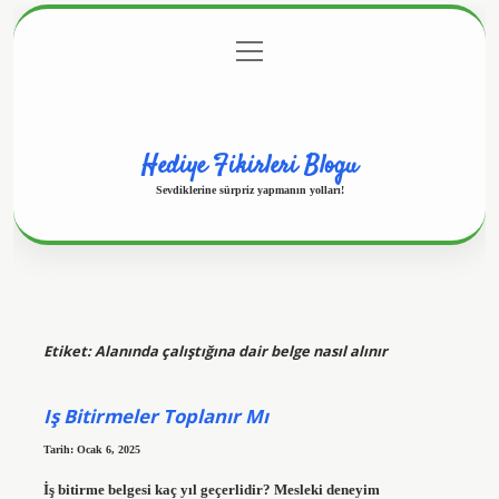
menüyü
Anasayfa
Gizlilik Politikası
Yasal Uyarı
aç
Hakkımızda
Hediye Fikirleri Blogu
Sevdiklerine sürpriz yapmanın yolları!
Etiket:
Alanında çalıştığına dair belge nasıl alınır
Iş Bitirmeler Toplanır Mı
Tarih: Ocak 6, 2025
İş bitirme belgesi kaç yıl geçerlidir? Mesleki deneyim