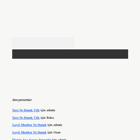
Arama
Son yorumlar
Yave Ne Demek Tdk
için
admin
Yave Ne Demek Tdk
için
Baba
Gayri Muteber Ne Demek
için
admin
Gayri Muteber Ne Demek
için
Ozan
İNcirin Ana Vatanı Neresidir
için
admin