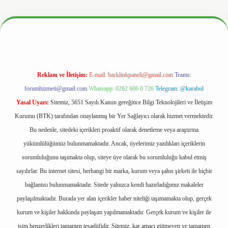
w.hiltonbetx.org/
Reklam ve İletişim:
E-mail:
backlinkpaneli@gmail.com
Teams:
forumhizmeti@gmail.com
Whatsapp: 0262 606 0 726
Telegram: @karabul
Yasal Uyarı:
Sitemiz, 5651 Sayılı Kanun gereğince Bilgi Teknolojileri ve İletişim
Kurumu (BTK) tarafından onaylanmış bir Yer Sağlayıcı olarak hizmet vermektedir.
Bu nedenle, sitedeki içerikleri proaktif olarak denetleme veya araştırma
yükümlülüğümüz bulunmamaktadır. Ancak, üyelerimiz yazdıkları içeriklerin
sorumluluğunu taşımakta olup, siteye üye olarak bu sorumluluğu kabul etmiş
sayılırlar. Bu internet sitesi, herhangi bir marka, kurum veya şahıs şirketi ile hiçbir
bağlantısı bulunmamaktadır. Sitede yalnızca kendi hazırladığımız makaleler
paylaşılmaktadır. Burada yer alan içerikler haber niteliği taşımamakta olup, gerçek
kurum ve kişiler hakkında paylaşım yapılmamaktadır. Gerçek kurum ve kişiler ile
isim benzerlikleri tamamen tesadüfidir. Sitemiz, kar amacı gütmeyen ve tamamen