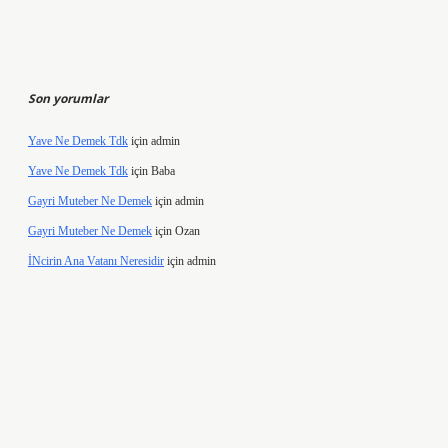
Son yorumlar
Yave Ne Demek Tdk
için
admin
Yave Ne Demek Tdk
için
Baba
Gayri Muteber Ne Demek
için
admin
Gayri Muteber Ne Demek
için
Ozan
İNcirin Ana Vatanı Neresidir
için
admin