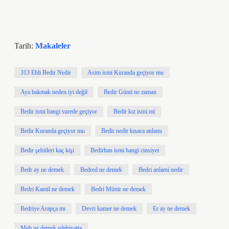
Tarih:
Makaleler
313 Ehli Bedir Nedir
Asim ismi Kuranda geçiyor mu
Aya bakmak neden iyi değil
Bedir Günü ne zaman
Bedir ismi hangi surede geçiyor
Bedir kız ismi mi
Bedir Kuranda geçiyor mu
Bedir nedir kısaca anlamı
Bedir şehitleri kaç kişi
Bedirhan ismi hangi cinsiyet
Bedr ay ne demek
Bedred ne demek
Bedri anlami nedir
Bedri Kamil ne demek
Bedri Münir ne demek
Bedriye Arapça mı
Devri kamer ne demek
Er ay ne demek
Meh ne demek edebiyatta