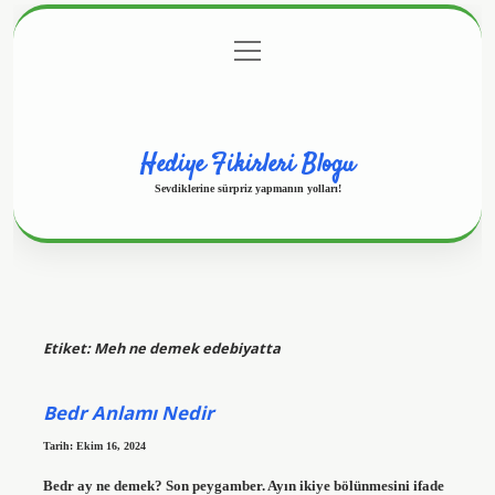
menüyü
Anasayfa
Gizlilik Politikası
Yasal Uyarı
aç
Hakkımızda
Hediye Fikirleri Blogu
Sevdiklerine sürpriz yapmanın yolları!
Etiket:
Meh ne demek edebiyatta
Bedr Anlamı Nedir
Tarih: Ekim 16, 2024
Bedr ay ne demek? Son peygamber. Ayın ikiye bölünmesini ifade