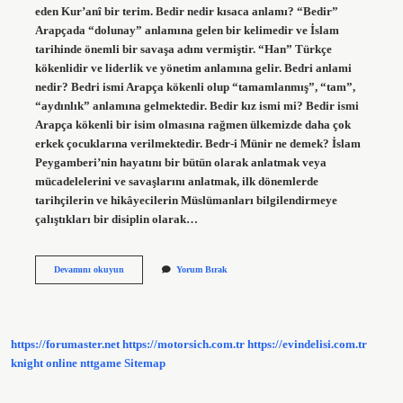
eden Kur’anî bir terim. Bedir nedir kısaca anlamı? “Bedir”
Arapçada “dolunay” anlamına gelen bir kelimedir ve İslam
tarihinde önemli bir savaşa adını vermiştir. “Han” Türkçe
kökenlidir ve liderlik ve yönetim anlamına gelir. Bedri anlami
nedir? Bedri ismi Arapça kökenli olup “tamamlanmış”, “tam”,
“aydınlık” anlamına gelmektedir. Bedir kız ismi mi? Bedir ismi
Arapça kökenli bir isim olmasına rağmen ülkemizde daha çok
erkek çocuklarına verilmektedir. Bedr-i Münir ne demek? İslam
Peygamberi’nin hayatını bir bütün olarak anlatmak veya
mücadelelerini ve savaşlarını anlatmak, ilk dönemlerde
tarihçilerin ve hikâyecilerin Müslümanları bilgilendirmeye
çalıştıkları bir disiplin olarak…
Bedr
Devamını okuyun
Yorum Bırak
Anlamı
Nedir
https://forumaster.net
https://motorsich.com.tr
https://evindelisi.com.tr
knight online
nttgame
Sitemap