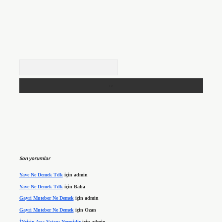
Arama
Son yorumlar
Yave Ne Demek Tdk
için
admin
Yave Ne Demek Tdk
için
Baba
Gayri Muteber Ne Demek
için
admin
Gayri Muteber Ne Demek
için
Ozan
İNcirin Ana Vatanı Neresidir
için
admin