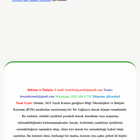
betx.org/
Reklam ve İletişim:
E-mail:
backlinkpaneli@gmail.com
Teams:
forumhizmeti@gmail.com
Whatsapp: 0262 606 0 726
Telegram: @karabul
Yasal Uyarı:
Sitemiz, 5651 Sayılı Kanun gereğince Bilgi Teknolojileri ve İletişim
Kurumu (BTK) tarafından onaylanmış bir Yer Sağlayıcı olarak hizmet vermektedir.
Bu nedenle, sitedeki içerikleri proaktif olarak denetleme veya araştırma
yükümlülüğümüz bulunmamaktadır. Ancak, üyelerimiz yazdıkları içeriklerin
sorumluluğunu taşımakta olup, siteye üye olarak bu sorumluluğu kabul etmiş
sayılırlar. Bu internet sitesi, herhangi bir marka, kurum veya şahıs şirketi ile hiçbir