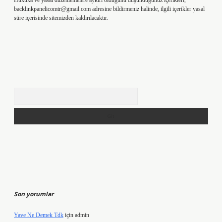
Hukuka ve yasal düzenlemelere aykırı olduğunu düşündüğünüz içerikleri,
backlinkpanelicomtr@gmail.com
adresine bildirmeniz halinde, ilgili içerikler yasal
süre içerisinde sitemizden kaldırılacaktır.
Arama
Son yorumlar
Yave Ne Demek Tdk
için
admin