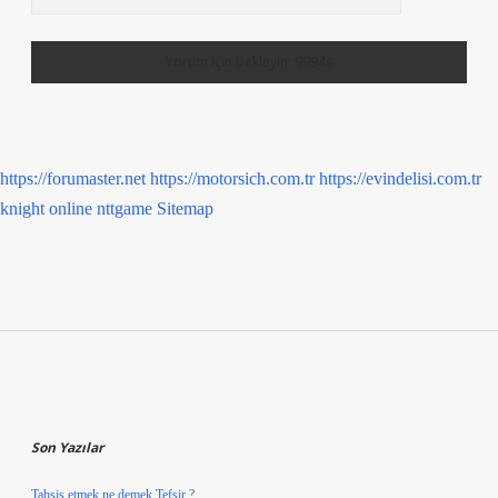
https://forumaster.net
https://motorsich.com.tr
https://evindelisi.com.tr
knight online
nttgame
Sitemap
Sidebar
Son Yazılar
Tahsis etmek ne demek Tefsir ?