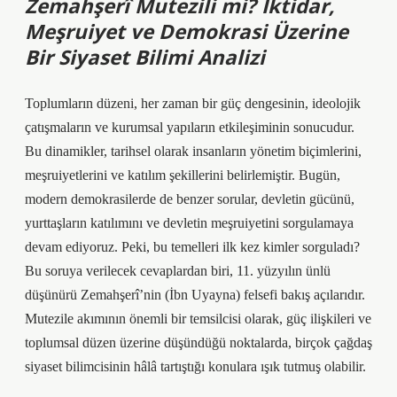
Zemahşerî Mutezili mi? İktidar,
Meşruiyet ve Demokrasi Üzerine
Bir Siyaset Bilimi Analizi
Toplumların düzeni, her zaman bir güç dengesinin, ideolojik
çatışmaların ve kurumsal yapıların etkileşiminin sonucudur.
Bu dinamikler, tarihsel olarak insanların yönetim biçimlerini,
meşruiyetlerini ve katılım şekillerini belirlemiştir. Bugün,
modern demokrasilerde de benzer sorular, devletin gücünü,
yurttaşların katılımını ve devletin meşruiyetini sorgulamaya
devam ediyoruz. Peki, bu temelleri ilk kez kimler sorguladı?
Bu soruya verilecek cevaplardan biri, 11. yüzyılın ünlü
düşünürü Zemahşerî’nin (İbn Uyayna) felsefi bakış açılarıdır.
Mutezile akımının önemli bir temsilcisi olarak, güç ilişkileri ve
toplumsal düzen üzerine düşündüğü noktalarda, birçok çağdaş
siyaset bilimcisinin hâlâ tartıştığı konulara ışık tutmuş olabilir.