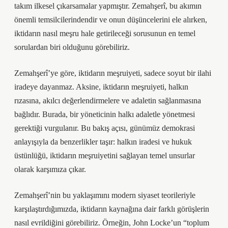
takım ilkesel çıkarsamalar yapmıştır. Zemahşerî, bu akımın
önemli temsilcilerindendir ve onun düşüncelerini ele alırken,
iktidarın nasıl meşru hale getirileceği sorusunun en temel
sorulardan biri olduğunu görebiliriz.
Zemahşerî’ye göre, iktidarın meşruiyeti, sadece soyut bir ilahi
iradeye dayanmaz. Aksine, iktidarın meşruiyeti, halkın
rızasına, akılcı değerlendirmelere ve adaletin sağlanmasına
bağlıdır. Burada, bir yöneticinin halkı adaletle yönetmesi
gerektiği vurgulanır. Bu bakış açısı, günümüz demokrasi
anlayışıyla da benzerlikler taşır: halkın iradesi ve hukuk
üstünlüğü, iktidarın meşruiyetini sağlayan temel unsurlar
olarak karşımıza çıkar.
Zemahşerî’nin bu yaklaşımını modern siyaset teorileriyle
karşılaştırdığımızda, iktidarın kaynağına dair farklı görüşlerin
nasıl evrildiğini görebiliriz. Örneğin, John Locke’un “toplum