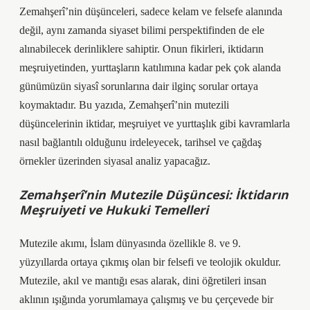
Zemahşerî’nin düşünceleri, sadece kelam ve felsefe alanında
değil, aynı zamanda siyaset bilimi perspektifinden de ele
alınabilecek derinliklere sahiptir. Onun fikirleri, iktidarın
meşruiyetinden, yurttaşların katılımına kadar pek çok alanda
günümüzün siyasî sorunlarına dair ilginç sorular ortaya
koymaktadır. Bu yazıda, Zemahşerî’nin mutezili
düşüncelerinin iktidar, meşruiyet ve yurttaşlık gibi kavramlarla
nasıl bağlantılı olduğunu irdeleyecek, tarihsel ve çağdaş
örnekler üzerinden siyasal analiz yapacağız.
Zemahşerî’nin Mutezile Düşüncesi: İktidarın
Meşruiyeti ve Hukuki Temelleri
Mutezile akımı, İslam dünyasında özellikle 8. ve 9.
yüzyıllarda ortaya çıkmış olan bir felsefi ve teolojik okuldur.
Mutezile, akıl ve mantığı esas alarak, dini öğretileri insan
aklının ışığında yorumlamaya çalışmış ve bu çerçevede bir