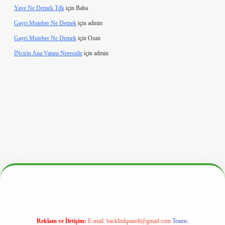
Yave Ne Demek Tdk
için
Baba
Gayri Muteber Ne Demek
için
admin
Gayri Muteber Ne Demek
için
Ozan
İNcirin Ana Vatanı Neresidir
için
admin
.hiltonbetx.org/
Reklam ve İletişim:
E-mail:
backlinkpaneli@gmail.com
Teams: