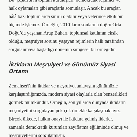
halk oylamaları gibi araçlarla somutlaşır. Ancak bu araçlar,
hâlâ bazı toplumlarda sınırlı olabilir veya yeterince etkili bir
biçimde işlemez. Örneğin, 2010’ların sonlarına doğru Orta
Doğu’da yaşanan Arap Baharı, toplumsal katılımın eksik
olduğu, meşruiyet sorunu yaşayan rejimlerin halk tarafından
sorgulanmaya başladığı dönemin simgesel bir örneğidir.
İktidarın Meşruiyeti ve Günümüz Siyasi
Ortamı
Zemahşerî’nin iktidar ve meşruiyet anlayışını günümüzle
karşılaştırdığımızda, modern siyasi olaylarla olan benzerlikleri
görmek mümkündür. Örneğin, son yıllarda dünyada iktidarın
meşruiyetini sorgulayan pek çok örnekle karşılaşmaktayız.
Birçok ülkede, halkın onayı ile iktidara gelmiş liderler,
zamanla demokratik kurumları zayıflatma eğiliminde olmuş ve
meşruiyetlerini sorgulatmıştır.