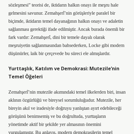
sözleşmesi” teorisi de, iktidarın halkın onayı ile meşru hale
gelmesini savunur. Zemahşerî’nin görüşleriyle paralel bir
biçimde, iktidarın temel dayanağının halkın onayı ve adaletin
sağlanması gerektiği ifade edilmiştir. Ancak burada önemli bir
fark vardır: Zemahşerî, dini bir temele dayalı olarak
meşruiyetin sağlanmasından bahsederken, Locke gibi modern
düşünürler, laik bir çerçevede bu süreci ele almışlardır.
Yurttaşlık, Katılım ve Demokrasi: Mutezile’nin
Temel Öğeleri
Zemahşerî’nin mutezile akımındaki temel ilkelerden biri, insan
aklının özgürlüğü ve bireysel sorumluluğudur. Mutezile, her
bireyin akıl ve iradesiyle doğruyu yanlıştan ayırt edebileceği
görüşünü benimsemiş ve bu doğrultuda, yurttaşların
yönetimde aktif bir şekilde yer almasının önemini
vurgulamıştır. Bu anlayış, modern demokrasilerin temel