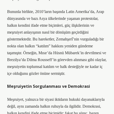
Bununla birlikte, 2010’ların başında Latin Amerika’da, Arap
dünyasında ve bazı Asya ülkelerinde yaşanan protestolar,
halkın kendini ifade etme biçimleri, güç ilişkilerinin ve
meşruiyet anlayışının nasıl bir dönüşüm geçirdiğini
göstermektedir. Bu hareketler, Zemahşerî’nin vurguladığı bir
nokta olan halkın “katılım” hakkını yeniden gündeme
taşımıştır. Örneğin, Mısır’da Hüsnü Mübarek’in devrilmesi ve
Brezilya’da Dilma Rousseff’in görevden alınması gibi olaylar,
meşruiyetin toplumsal katılım ve halk desteğiyle ne kadar iç
içe olduğunu gözler önüne sermiştir.
Meşruiyetin Sorgulanması ve Demokrasi
Meşruiyet, yalnızca bir siyasi iktidarın hukuki dayanaklarıyla
değil, aynı zamanda halkın ruhuyla da ilgilidir. Demokrasi,
halkın kendini ifade etme biçimidir; fakat bu süreç, bazen