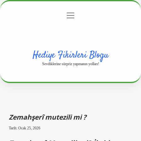
menüyü
Anasayfa
Gizlilik Politikası
Yasal Uyarı
aç
Hakkımızda
Hediye Fikirleri Blogu
Sevdiklerine sürpriz yapmanın yolları!
Zemahşerî mutezili mi ?
Tarih: Ocak 25, 2026