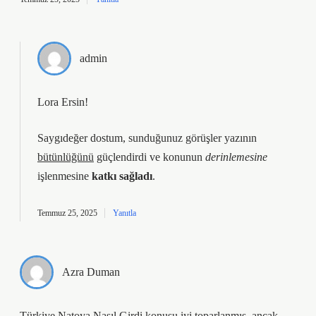
admin
Lora Ersin!
Saygıdeğer dostum, sunduğunuz görüşler yazının
bütünlüğünü
güçlendirdi ve konunun
derinlemesine
işlenmesine
katkı sağladı
.
Temmuz 25, 2025
Yanıtla
Azra Duman
Türkiye Natoya Nasıl Girdi konusu iyi toparlanmış, ancak