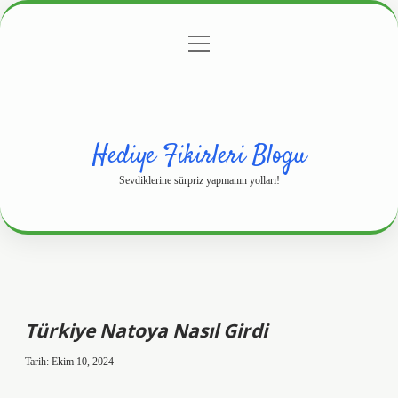
menüyü
Anasayfa
Gizlilik Politikası
Yasal Uyarı
aç
Hakkımızda
Hediye Fikirleri Blogu
Sevdiklerine sürpriz yapmanın yolları!
Türkiye Natoya Nasıl Girdi
Tarih: Ekim 10, 2024