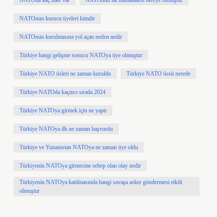
NATOda kaç ülke var
NATOnun ilk müdahalesi nereye olmuştur
NATOnun kurucu üyeleri kimdir
NATOnun kurulmasına yol açan neden nedir
Türkiye hangi gelişme sonucu NATOya üye olmuştur
Türkiye NATO üsleri ne zaman kuruldu
Türkiye NATO üssü nerede
Türkiye NATOda kaçıncı sırada 2024
Türkiye NATOya girmek için ne yaptı
Türkiye NATOya ilk ne zaman başvurdu
Türkiye ve Yunanistan NATOya ne zaman üye oldu
Türkiyenin NATOya girmesine sebep olan olay nedir
Türkiyenin NATOya katılmasında hangi savaşa asker göndermesi etkili
olmuştur