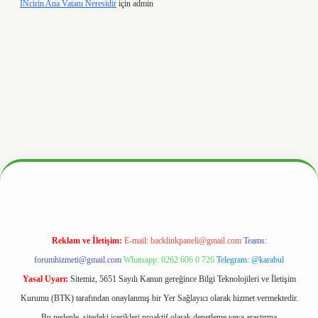
İNcirin Ana Vatanı Neresidir
için
admin
.org/
Reklam ve İletişim:
E-mail:
backlinkpaneli@gmail.com
Teams:
forumhizmeti@gmail.com
Whatsapp: 0262 606 0 726
Telegram: @karabul
Yasal Uyarı:
Sitemiz, 5651 Sayılı Kanun gereğince Bilgi Teknolojileri ve İletişim
Kurumu (BTK) tarafından onaylanmış bir Yer Sağlayıcı olarak hizmet vermektedir.
Bu nedenle, sitedeki içerikleri proaktif olarak denetleme veya araştırma