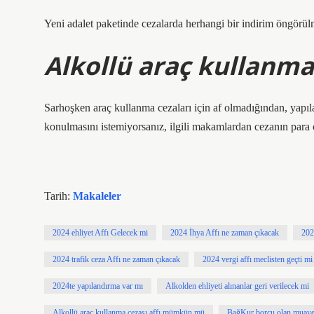
Yeni adalet paketinde cezalarda herhangi bir indirim öngörü
Alkollü araç kullanm
Sarhoşken araç kullanma cezaları için af olmadığından, yapıla
konulmasını istemiyorsanız, ilgili makamlardan cezanın para c
Tarih:
Makaleler
2024 ehliyet Affı Gelecek mi
2024 İhya Affı ne zaman çıkacak
202
2024 trafik ceza Affı ne zaman çıkacak
2024 vergi affı meclisten geçti mi
2024te yapılandırma var mı
Alkolden ehliyeti alınanlar geri verilecek mi
Alkollü araç kullanma cezası affı mümkün mü
BağKur borcu olan muayen