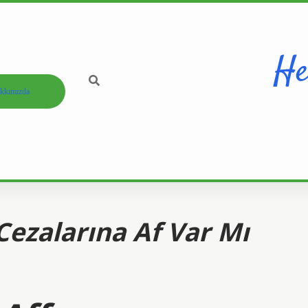
He
kkımızda
Cezalarına Af Var Mı