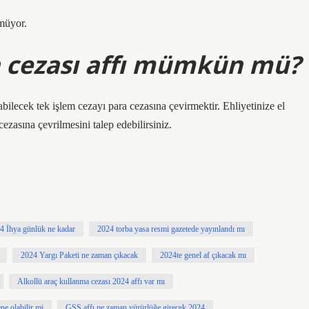
lmüyor.
a cezası affı mümkün mü?
bilecek tek işlem cezayı para cezasına çevirmektir. Ehliyetinize el
ezasına çevrilmesini talep edebilirsiniz.
4 İhya günlük ne kadar
2024 torba yasa resmi gazetede yayınlandı mı
2024 Yargı Paketi ne zaman çıkacak
2024te genel af çıkacak mı
Alkollü araç kullanma cezası 2024 affı var mı
e olabilir mi
GSS affı ne zaman yürürlüğe girecek 2024