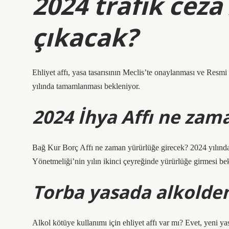
2024 trafik ceza
çıkacak?
Ehliyet affı, yasa tasarısının Meclis’te onaylanması ve Res
yılında tamamlanması bekleniyor.
2024 İhya Affı ne zam
Bağ Kur Borç Affı ne zaman yürürlüğe girecek? 2024 yılınd
Yönetmeliği’nin yılın ikinci çeyreğinde yürürlüğe girmesi be
Torba yasada alkolden 
Alkol kötüye kullanımı için ehliyet affı var mı? Evet, yeni yas