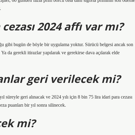
kişiler, 60 günden fazla prim borcu olsa dahi sigorta priminin son ödeme
.
cezası 2024 affı var mı?
uğu gibi bugün de böyle bir uygulama yoktur. Sürücü belgesi ancak son
. Ya da gerekli itirazlar yapılarak ve gerekirse dava açılarak elde
anlar geri verilecek mi?
yıl süreyle geri alınacak ve 2024 yılı için 8 bin 75 lira idari para cezası
za puanları bir yıl sonra silinecek.
cek mi?