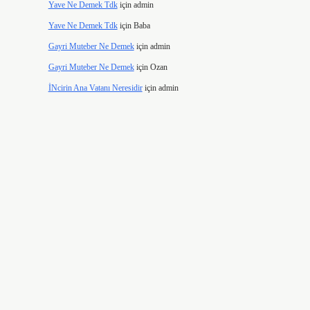
Yave Ne Demek Tdk
için
admin
Yave Ne Demek Tdk
için
Baba
Gayri Muteber Ne Demek
için
admin
Gayri Muteber Ne Demek
için
Ozan
İNcirin Ana Vatanı Neresidir
için
admin