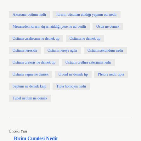
Aksesuar ostium nedir
İdrarın vücuttan atıldığı yapının adı nedir
Mesaneden idrarın dışarı atıldığı yere ne ad verilir
Ostia ne demek
Ostium cardiacum ne demek tıp
Ostium ne demek tıp
Ostium neresidir
Ostium nereye açılır
Ostium sekundum nedir
Ostium ureteris ne demek tıp
Ostium urethra externum nedir
Ostium vajina ne demek
Ovoid ne demek tıp
Pletore nedir tıpta
Septum ne demek kalp
Tıpta homojen nedir
Tubal ostium ne demek
Önceki Yazı
Bicim Cumlesi Nedir