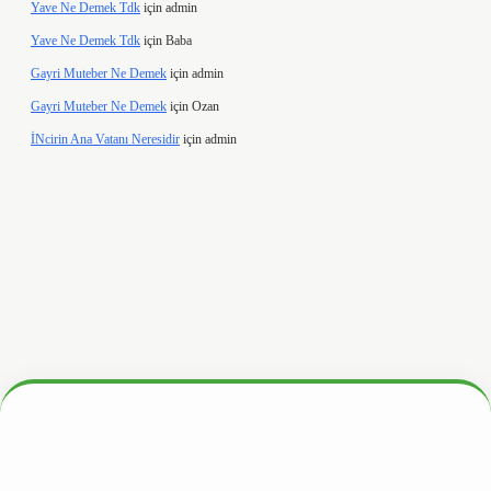
Yave Ne Demek Tdk
için
admin
Yave Ne Demek Tdk
için
Baba
Gayri Muteber Ne Demek
için
admin
Gayri Muteber Ne Demek
için
Ozan
İNcirin Ana Vatanı Neresidir
için
admin
hiltonbetx.org/