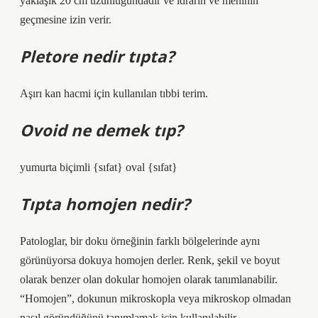
yaklaşık 20 cm uzunluğundadır ve idrarın ve meninin
geçmesine izin verir.
Pletore nedir tıpta?
Aşırı kan hacmi için kullanılan tıbbi terim.
Ovoid ne demek tıp?
yumurta biçimli {sıfat} oval {sıfat}
Tıpta homojen nedir?
Patologlar, bir doku örneğinin farklı bölgelerinde aynı
görünüyorsa dokuya homojen derler. Renk, şekil ve boyut
olarak benzer olan dokular homojen olarak tanımlanabilir.
“Homojen”, dokunun mikroskopla veya mikroskop olmadan
nasıl göründüğünü tanımlamak için kullanılabilir.