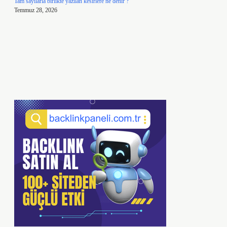
Tam sayılarla birlikte yazılan kesirlere ne denir ?
Temmuz 28, 2026