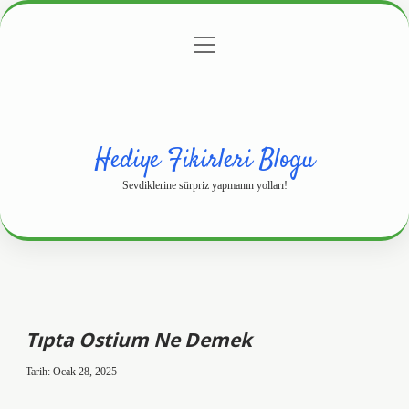
menüyü
Anasayfa
Gizlilik Politikası
Yasal Uyarı
aç
Hakkımızda
Hediye Fikirleri Blogu
Sevdiklerine sürpriz yapmanın yolları!
Tıpta Ostium Ne Demek
Tarih: Ocak 28, 2025