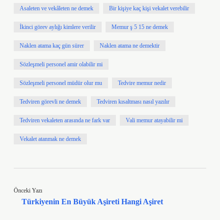
Asaleten ve vekâleten ne demek
Bir kişiye kaç kişi vekalet verebilir
İkinci görev aylığı kimlere verilir
Memur ş 5 15 ne demek
Naklen atama kaç gün sürer
Naklen atama ne demektir
Sözleşmeli personel amir olabilir mi
Sözleşmeli personel müdür olur mu
Tedvire memur nedir
Tedviren görevli ne demek
Tedviren kısaltması nasıl yazılır
Tedviren vekaleten arasında ne fark var
Vali memur atayabilir mi
Vekalet atanmak ne demek
Önceki Yazı
Türkiyenin En Büyük Aşireti Hangi Aşiret