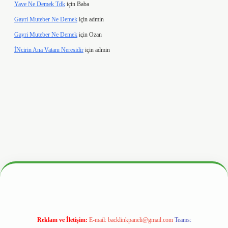
Yave Ne Demek Tdk
için
Baba
Gayri Muteber Ne Demek
için
admin
Gayri Muteber Ne Demek
için
Ozan
İNcirin Ana Vatanı Neresidir
için
admin
hiltonbetx.org/
Reklam ve İletişim:
E-mail:
backlinkpaneli@gmail.com
Teams: