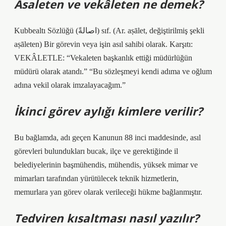
Asaleten ve vekâleten ne demek?
Kubbealtı Sözlüğü (ﺍﺻﺎﻟﺔً) sıf. (Ar. aṣālet, değiştirilmiş şekli
aṣāleten) Bir görevin veya işin asıl sahibi olarak. Karşıtı:
VEKÂLETLE: “Vekaleten başkanlık ettiği müdürlüğün
müdürü olarak atandı.” “Bu sözleşmeyi kendi adıma ve oğlum
adına vekil olarak imzalayacağım.”
İkinci görev aylığı kimlere verilir?
Bu bağlamda, adı geçen Kanunun 88 inci maddesinde, asıl
görevleri bulundukları bucak, ilçe ve gerektiğinde il
belediyelerinin başmühendis, mühendis, yüksek mimar ve
mimarları tarafından yürütülecek teknik hizmetlerin,
memurlara yan görev olarak verileceği hükme bağlanmıştır.
Tedviren kısaltması nasıl yazılır?