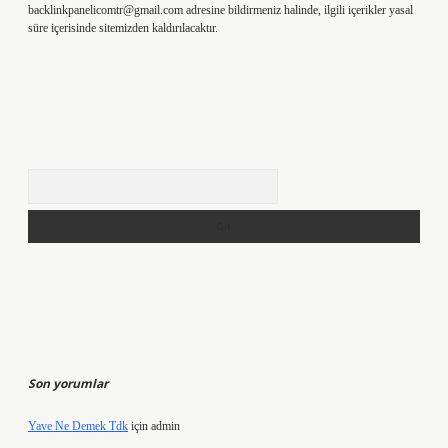
backlinkpanelicomtr@gmail.com
adresine bildirmeniz halinde, ilgili içerikler yasal
süre içerisinde sitemizden kaldırılacaktır.
Arama
Son yorumlar
Yave Ne Demek Tdk
için
admin