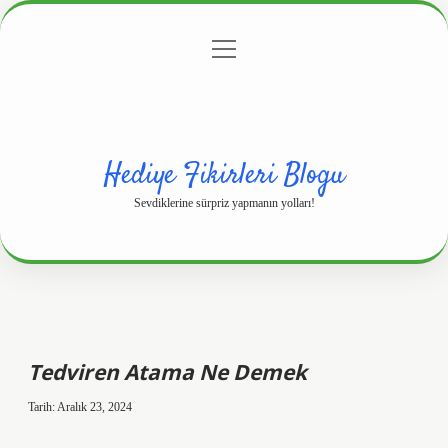
menüyü
Anasayfa
Gizlilik Politikası
Yasal Uyarı
aç
Hakkımızda
Hediye Fikirleri Blogu
Sevdiklerine sürpriz yapmanın yolları!
Tedviren Atama Ne Demek
Tarih: Aralık 23, 2024