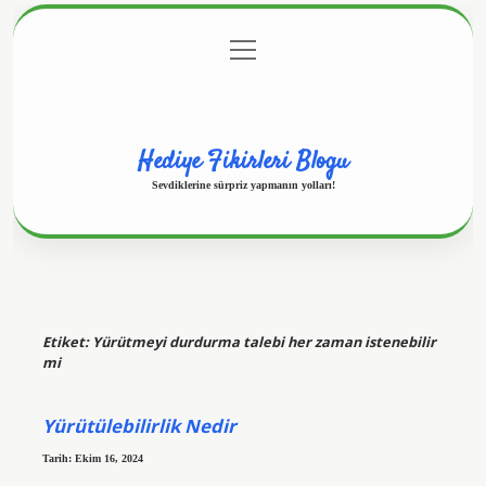
menüyü
Anasayfa
Gizlilik Politikası
Yasal Uyarı
aç
Hakkımızda
Hediye Fikirleri Blogu
Sevdiklerine sürpriz yapmanın yolları!
Etiket:
Yürütmeyi durdurma talebi her zaman istenebilir
mi
Yürütülebilirlik Nedir
Tarih: Ekim 16, 2024