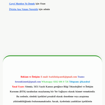
Gayri Muteber Ne Demek
için
Ozan
İNcirin Ana Vatanı Neresidir
için
admin
nbetx.org/
Reklam ve İletişim:
E-mail:
backlinkpaneli@gmail.com
Teams:
forumhizmeti@gmail.com
Whatsapp: 0262 606 0 726
Telegram: @karabul
Yasal Uyarı:
Sitemiz, 5651 Sayılı Kanun gereğince Bilgi Teknolojileri ve İletişim
Kurumu (BTK) tarafından onaylanmış bir Yer Sağlayıcı olarak hizmet vermektedir.
Bu nedenle, sitedeki içerikleri proaktif olarak denetleme veya araştırma
yükümlülüğümüz bulunmamaktadır. Ancak, üyelerimiz yazdıkları içeriklerin