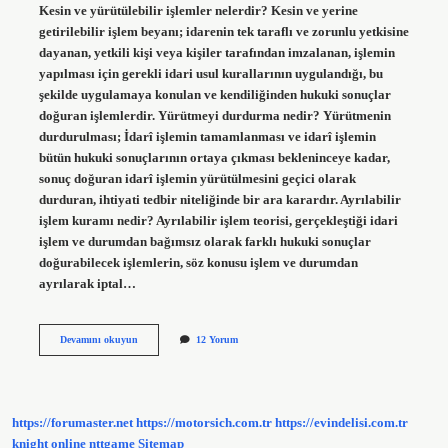
Kesin ve yürütülebilir işlemler nelerdir? Kesin ve yerine
getirilebilir işlem beyanı; idarenin tek taraflı ve zorunlu yetkisine
dayanan, yetkili kişi veya kişiler tarafından imzalanan, işlemin
yapılması için gerekli idari usul kurallarının uygulandığı, bu
şekilde uygulamaya konulan ve kendiliğinden hukuki sonuçlar
doğuran işlemlerdir. Yürütmeyi durdurma nedir? Yürütmenin
durdurulması; İdarî işlemin tamamlanması ve idarî işlemin
bütün hukuki sonuçlarının ortaya çıkması bekleninceye kadar,
sonuç doğuran idarî işlemin yürütülmesini geçici olarak
durduran, ihtiyati tedbir niteliğinde bir ara karardır. Ayrılabilir
işlem kuramı nedir? Ayrılabilir işlem teorisi, gerçekleştiği idari
işlem ve durumdan bağımsız olarak farklı hukuki sonuçlar
doğurabilecek işlemlerin, söz konusu işlem ve durumdan
ayrılarak iptal…
Yürütülebilirlik
Devamını okuyun
12 Yorum
Nedir
https://forumaster.net
https://motorsich.com.tr
https://evindelisi.com.tr
knight online
nttgame
Sitemap