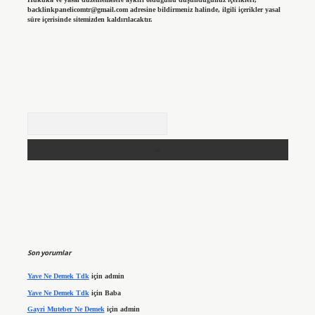
backlinkpanelicomtr@gmail.com
adresine bildirmeniz halinde, ilgili içerikler yasal
süre içerisinde sitemizden kaldırılacaktır.
Arama
Son yorumlar
Yave Ne Demek Tdk
için
admin
Yave Ne Demek Tdk
için
Baba
Gayri Muteber Ne Demek
için
admin