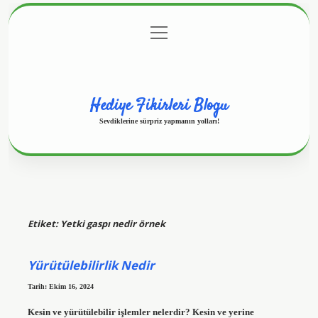
menüyü
Anasayfa
Gizlilik Politikası
Yasal Uyarı
aç
Hakkımızda
Hediye Fikirleri Blogu
Sevdiklerine sürpriz yapmanın yolları!
Etiket:
Yetki gaspı nedir örnek
Yürütülebilirlik Nedir
Tarih: Ekim 16, 2024
Kesin ve yürütülebilir işlemler nelerdir? Kesin ve yerine