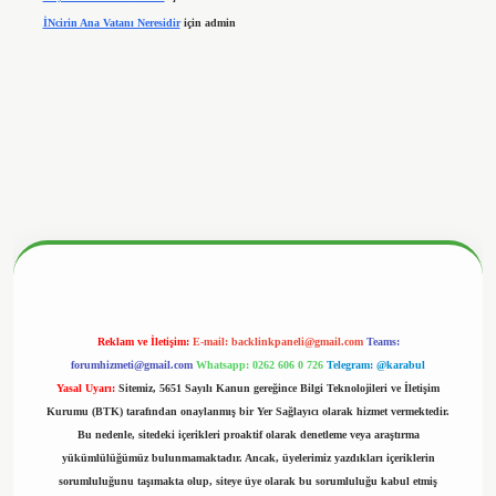
İNcirin Ana Vatanı Neresidir
için
admin
nbetx.org/
Reklam ve İletişim:
E-mail:
backlinkpaneli@gmail.com
Teams:
forumhizmeti@gmail.com
Whatsapp: 0262 606 0 726
Telegram: @karabul
Yasal Uyarı:
Sitemiz, 5651 Sayılı Kanun gereğince Bilgi Teknolojileri ve İletişim
Kurumu (BTK) tarafından onaylanmış bir Yer Sağlayıcı olarak hizmet vermektedir.
Bu nedenle, sitedeki içerikleri proaktif olarak denetleme veya araştırma
yükümlülüğümüz bulunmamaktadır. Ancak, üyelerimiz yazdıkları içeriklerin
sorumluluğunu taşımakta olup, siteye üye olarak bu sorumluluğu kabul etmiş