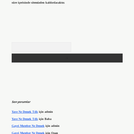
süre içerisinde sitemizden kaldırılacaktır.
Arama
Son yorumlar
Yave Ne Demek Tdk
için
admin
Yave Ne Demek Tdk
için
Baba
Gayri Muteber Ne Demek
için
admin
Gayri Muteber Ne Demek
için
Ozan