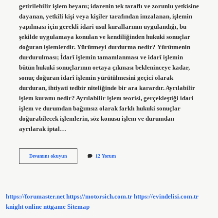
getirilebilir işlem beyanı; idarenin tek taraflı ve zorunlu yetkisine
dayanan, yetkili kişi veya kişiler tarafından imzalanan, işlemin
yapılması için gerekli idari usul kurallarının uygulandığı, bu
şekilde uygulamaya konulan ve kendiliğinden hukuki sonuçlar
doğuran işlemlerdir. Yürütmeyi durdurma nedir? Yürütmenin
durdurulması; İdarî işlemin tamamlanması ve idarî işlemin
bütün hukuki sonuçlarının ortaya çıkması bekleninceye kadar,
sonuç doğuran idarî işlemin yürütülmesini geçici olarak
durduran, ihtiyati tedbir niteliğinde bir ara karardır. Ayrılabilir
işlem kuramı nedir? Ayrılabilir işlem teorisi, gerçekleştiği idari
işlem ve durumdan bağımsız olarak farklı hukuki sonuçlar
doğurabilecek işlemlerin, söz konusu işlem ve durumdan
ayrılarak iptal…
Yürütülebilirlik
Devamını okuyun
12 Yorum
Nedir
https://forumaster.net
https://motorsich.com.tr
https://evindelisi.com.tr
knight online
nttgame
Sitemap