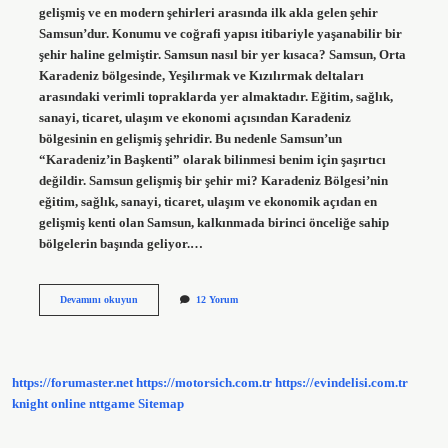
gelişmiş ve en modern şehirleri arasında ilk akla gelen şehir
Samsun’dur. Konumu ve coğrafi yapısı itibariyle yaşanabilir bir
şehir haline gelmiştir. Samsun nasıl bir yer kısaca? Samsun, Orta
Karadeniz bölgesinde, Yeşilırmak ve Kızılırmak deltaları
arasındaki verimli topraklarda yer almaktadır. Eğitim, sağlık,
sanayi, ticaret, ulaşım ve ekonomi açısından Karadeniz
bölgesinin en gelişmiş şehridir. Bu nedenle Samsun’un
“Karadeniz’in Başkenti” olarak bilinmesi benim için şaşırtıcı
değildir. Samsun gelişmiş bir şehir mi? Karadeniz Bölgesi’nin
eğitim, sağlık, sanayi, ticaret, ulaşım ve ekonomik açıdan en
gelişmiş kenti olan Samsun, kalkınmada birinci önceliğe sahip
bölgelerin başında geliyor.…
Samsun
Devamını okuyun
12 Yorum
Yaşamak
Için
Nasıl
Bir
Şehir
https://forumaster.net
https://motorsich.com.tr
https://evindelisi.com.tr
knight online
nttgame
Sitemap