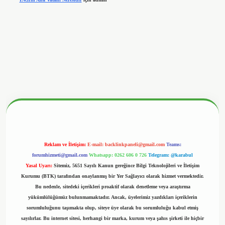
nbetx.org/
Reklam ve İletişim:
E-mail:
backlinkpaneli@gmail.com
Teams:
forumhizmeti@gmail.com
Whatsapp: 0262 606 0 726
Telegram: @karabul
Yasal Uyarı:
Sitemiz, 5651 Sayılı Kanun gereğince Bilgi Teknolojileri ve İletişim
Kurumu (BTK) tarafından onaylanmış bir Yer Sağlayıcı olarak hizmet vermektedir.
Bu nedenle, sitedeki içerikleri proaktif olarak denetleme veya araştırma
yükümlülüğümüz bulunmamaktadır. Ancak, üyelerimiz yazdıkları içeriklerin
sorumluluğunu taşımakta olup, siteye üye olarak bu sorumluluğu kabul etmiş
sayılırlar. Bu internet sitesi, herhangi bir marka, kurum veya şahıs şirketi ile hiçbir