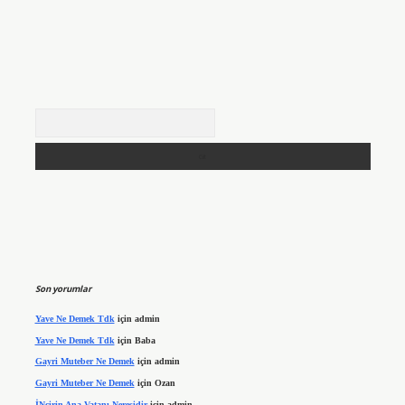
Arama
Son yorumlar
Yave Ne Demek Tdk
için
admin
Yave Ne Demek Tdk
için
Baba
Gayri Muteber Ne Demek
için
admin
Gayri Muteber Ne Demek
için
Ozan
İNcirin Ana Vatanı Neresidir
için
admin