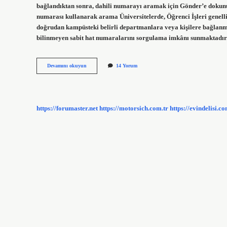
bağlandıktan sonra, dahili numarayı aramak için Gönder’e dokunun.
numarası kullanarak arama Üniversitelerde, Öğrenci İşleri genell
doğrudan kampüsteki belirli departmanlara veya kişilere bağlanma
bilinmeyen sabit hat numaralarını sorgulama imkânı sunmaktadı
Dahili
Devamını okuyun
14 Yorum
Numara
Nasıl
Tuşlanır
https://forumaster.net
https://motorsich.com.tr
https://evindelisi.co