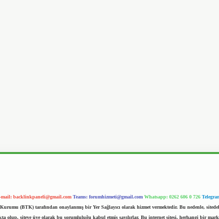
-mail:
backlinkpaneli@gmail.com
Teams:
forumhizmeti@gmail.com
Whatsapp: 0262 606 0 726
Telegra
im Kurumu (BTK) tarafından onaylanmış bir Yer Sağlayıcı olarak hizmet vermektedir. Bu nedenle, sited
 olup, siteye üye olarak bu sorumluluğu kabul etmiş sayılırlar. Bu internet sitesi, herhangi bir mark