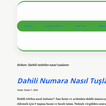
Anasayfa
Gizlilik Politikası
Yasal Uyarı
Hakkım
Etiket:
Dahili telefon nasıl tuslanır
Dahili Numara Nasıl Tuşl
Tarih: Ekim 7, 2024
Dahili telefon nasıl tuslanır? Ana hatta ve ardından dahili numara
eklemek için # tuşuna basın ve basılı tutun. Noktalı virgülden so