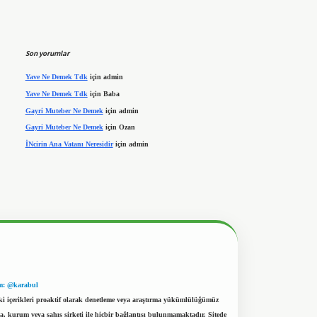
Son yorumlar
Yave Ne Demek Tdk
için
admin
Yave Ne Demek Tdk
için
Baba
Gayri Muteber Ne Demek
için
admin
Gayri Muteber Ne Demek
için
Ozan
İNcirin Ana Vatanı Neresidir
için
admin
m: @karabul
eki içerikleri proaktif olarak denetleme veya araştırma yükümlülüğümüz
a, kurum veya şahıs şirketi ile hiçbir bağlantısı bulunmamaktadır. Sitede