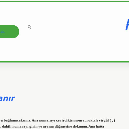
ızda
anır
ya bağlanacaksınız. Ana numarayı çevirdikten sonra, noktalı virgül ( ; )
nra, dahili numarayı girin ve arama düğmesine dokunun. Ana hatta