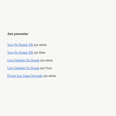
Son yorumlar
Yave Ne Demek Tdk
için
admin
Yave Ne Demek Tdk
için
Baba
Gayri Muteber Ne Demek
için
admin
Gayri Muteber Ne Demek
için
Ozan
İNcirin Ana Vatanı Neresidir
için
admin