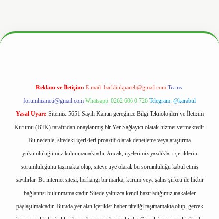
ltonbetx.org/
Reklam ve İletişim:
E-mail:
backlinkpaneli@gmail.com
Teams:
forumhizmeti@gmail.com
Whatsapp: 0262 606 0 726
Telegram: @karabul
Yasal Uyarı:
Sitemiz, 5651 Sayılı Kanun gereğince Bilgi Teknolojileri ve İletişim
Kurumu (BTK) tarafından onaylanmış bir Yer Sağlayıcı olarak hizmet vermektedir.
Bu nedenle, sitedeki içerikleri proaktif olarak denetleme veya araştırma
yükümlülüğümüz bulunmamaktadır. Ancak, üyelerimiz yazdıkları içeriklerin
sorumluluğunu taşımakta olup, siteye üye olarak bu sorumluluğu kabul etmiş
sayılırlar. Bu internet sitesi, herhangi bir marka, kurum veya şahıs şirketi ile hiçbir
bağlantısı bulunmamaktadır. Sitede yalnızca kendi hazırladığımız makaleler
paylaşılmaktadır. Burada yer alan içerikler haber niteliği taşımamakta olup, gerçek