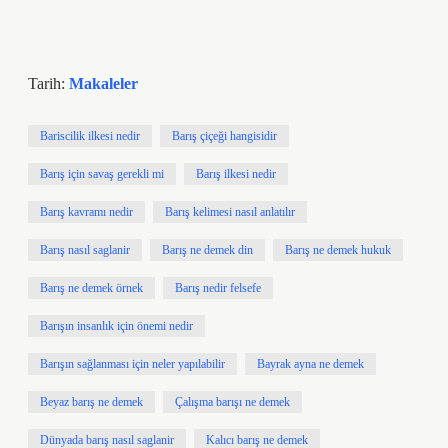
Tarih:
Makaleler
Bariscilik ilkesi nedir
Barış çiçeği hangisidir
Barış için savaş gerekli mi
Barış ilkesi nedir
Barış kavramı nedir
Barış kelimesi nasıl anlatılır
Barış nasıl saglanir
Barış ne demek din
Barış ne demek hukuk
Barış ne demek örnek
Barış nedir felsefe
Barışın insanlık için önemi nedir
Barışın sağlanması için neler yapılabilir
Bayrak ayna ne demek
Beyaz barış ne demek
Çalışma barışı ne demek
Dünyada barış nasıl saglanir
Kalıcı barış ne demek