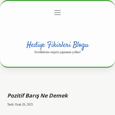
menüyü
Anasayfa
Gizlilik Politikası
Yasal Uyarı
aç
Hakkımızda
Hediye Fikirleri Blogu
Sevdiklerine sürpriz yapmanın yolları!
Pozitif Barış Ne Demek
Tarih: Ocak 26, 2025