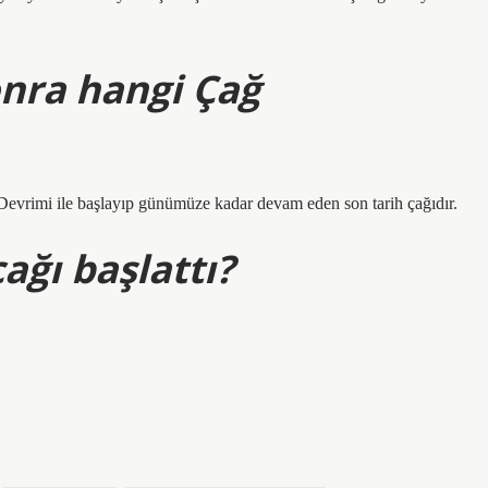
onra hangi Çağ
Devrimi ile başlayıp günümüze kadar devam eden son tarih çağıdır.
ağı başlattı?