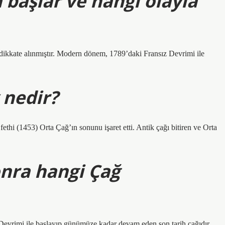
 başlar ve hangi olayla
r dikkate alınmıştır. Modern dönem, 1789’daki Fransız Devrimi ile
 nedir?
hi (1453) Orta Çağ’ın sonunu işaret etti. Antik çağı bitiren ve Orta
.
onra hangi Çağ
Devrimi ile başlayıp günümüze kadar devam eden son tarih çağıdır.