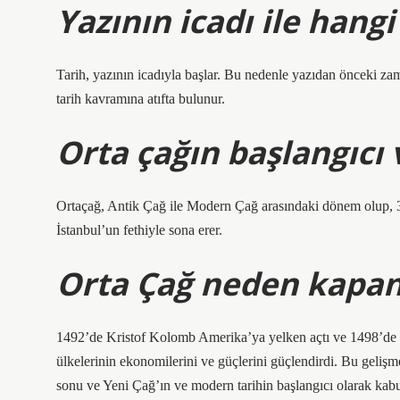
Yazının icadı ile hang
Tarih, yazının icadıyla başlar. Bu nedenle yazıdan önceki zam
tarih kavramına atıfta bulunur.
Orta çağın başlangıcı v
Ortaçağ, Antik Çağ ile Modern Çağ arasındaki dönem olup, 3
İstanbul’un fethiyle sona erer.
Orta Çağ neden kapan
1492’de Kristof Kolomb Amerika’ya yelken açtı ve 1498’de V
ülkelerinin ekonomilerini ve güçlerini güçlendirdi. Bu gelişm
sonu ve Yeni Çağ’ın ve modern tarihin başlangıcı olarak kabul