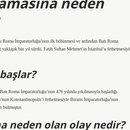
lamasına neden
unu Roma İmparatorluğu’nun ilk bölünmesi ve ardından Batı Roma
yaklaşık bin yıl sürdü. Fatih Sultan Mehmet’in İstanbul’u fethetmesiyl
 başlar?
Batı Roma İmparatorluğu’nun 476 yılında yıkılmasıyla başladığı
u’nun Konstantinopolis’i fethetmesiyle Bizans İmparatorluğu’nun
on bulmuştur.
a neden olan olay nedir?