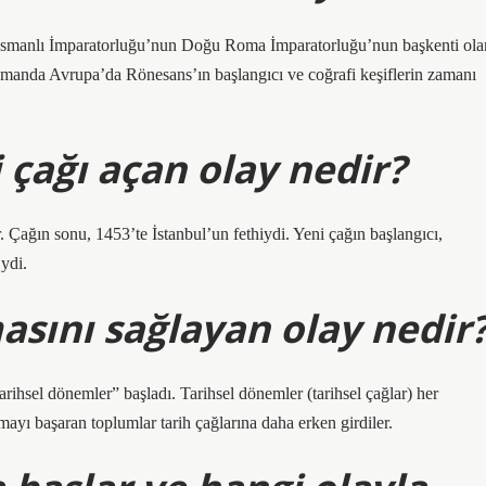
Osmanlı İmparatorluğu’nun Doğu Roma İmparatorluğu’nun başkenti ola
zamanda Avrupa’da Rönesans’ın başlangıcı ve coğrafi keşiflerin zamanı
 çağı açan olay nedir?
 Çağın sonu, 1453’te İstanbul’un fethiydi. Yeni çağın başlangıcı,
ydi.
asını sağlayan olay nedir
rihsel dönemler” başladı. Tarihsel dönemler (tarihsel çağlar) her
yı başaran toplumlar tarih çağlarına daha erken girdiler.