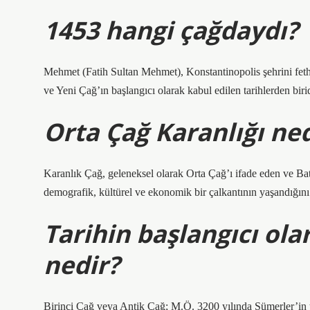
1453 hangi çağdaydı?
Mehmet (Fatih Sultan Mehmet), Konstantinopolis şehrini fet
ve Yeni Çağ’ın başlangıcı olarak kabul edilen tarihlerden birid
Orta Çağ Karanlığı ned
Karanlık Çağ, geleneksel olarak Orta Çağ’ı ifade eden ve 
demografik, kültürel ve ekonomik bir çalkantının yaşandığını 
Tarihin başlangıcı ola
nedir?
Birinci Çağ veya Antik Çağ; M.Ö. 3200 yılında Sümerler’in yaz