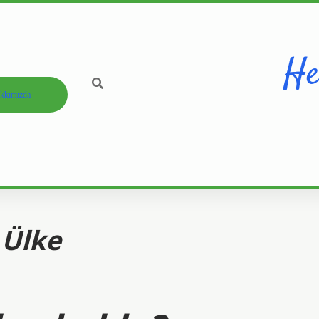
He
kkımızda
 Ülke