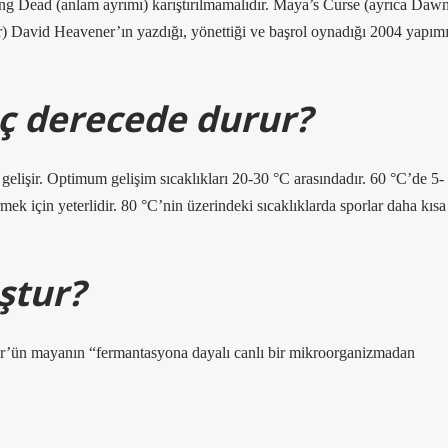
g Dead (anlam ayrımı) karıştırılmamalıdır. Maya’s Curse (ayrıca Daw
r) David Heavener’ın yazdığı, yönettiği ve başrol oynadığı 2004 yapım
ç derecede durur?
 gelişir. Optimum gelişim sıcaklıkları 20-30 °C arasındadır. 60 °C’de 5-
rmek için yeterlidir. 80 °C’nin üzerindeki sıcaklıklarda sporlar daha kısa
ştur?
ur’ün mayanın “fermantasyona dayalı canlı bir mikroorganizmadan