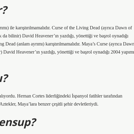
r?
ı) ile karıştırılmamalıdır. Curse of the Living Dead (ayrıca Dawn of
da bilinir) David Heavener’ın yazdığı, yönettiği ve başrol oynadığı
g Dead (anlam ayrımı) karıştırılmamalıdır. Maya’s Curse (ayrıca Daw
r) David Heavener’ın yazdığı, yönettiği ve başrol oynadığı 2004 yapım
ı?
yordu. Hernan Cortes liderliğindeki İspanyol fatihler tarafından
 Aztekler, Maya’lara benzer çeşitli şehir devletleriydi.
mensup?