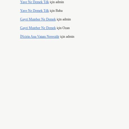
Yave Ne Demek Tdk
için
admin
Yave Ne Demek Tdk
için
Baba
Gayri Muteber Ne Demek
için
admin
Gayri Muteber Ne Demek
için
Ozan
İNcirin Ana Vatanı Neresidir
için
admin