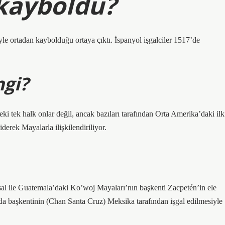
kayboldu?
yle ortadan kaybolduğu ortaya çıktı. İspanyol işgalciler 1517’de
gi?
i tek halk onlar değil, ancak bazıları tarafından Orta Amerika’daki ilk
derek Mayalarla ilişkilendiriliyor.
asal ile Guatemala’daki Ko’woj Mayaları’nın başkenti Zacpetén’in ele
da başkentinin (Chan Santa Cruz) Meksika tarafından işgal edilmesiyle