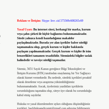
Reklam ve İletişim:
Skype: live:.cid.575569c608265c69
Yasal Uyarı:
Bu internet sitesi, herhangi bir marka, kurum
veya şahıs şirketi ile hiçbir bağlantısı bulunmamaktadır.
n
Sitede yalnızca kendi hazırladığımız makaleler
ı
paylaşılmaktadır. Burada yer alan içerikler haber niteliği
taşımamakta olup, gerçek kurum ve kişiler hakkında
paylaşım yapılmamaktadır. Gerçek kurum ve kişiler ile isim
benzerlikleri tamamen tesadüfidir. Sitemizdeki bilgiler taslak
halindedir ve tavsiye niteliği taşımazlar.
Sitemiz, 5651 Sayılı Kanun gereğince Bilgi Teknolojileri ve
İletişim Kurumu (BTK) tarafından onaylanmış bir Yer Sağlayıcı
olarak hizmet vermektedir. Bu nedenle, sitedeki içerikleri proaktif
olarak denetleme veya araştırma yükümlülüğümüz
bulunmamaktadır. Ancak, üyelerimiz yazdıkları içeriklerin
sorumluluğunu taşımakta olup, siteye üye olarak bu sorumluluğu
kabul etmiş sayılırlar.
Hukuka ve yasal düzenlemelere aykırı olduğunu düşündüğünüz
içerikleri,
backlinkpanelicomtr@gmail.com
adresine bildirmeniz