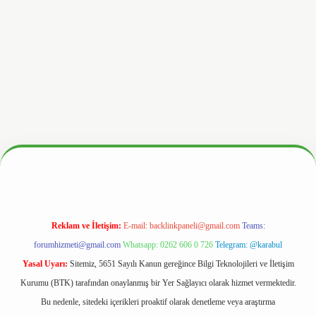
.hiltonbetx.org/
Reklam ve İletişim:
E-mail:
backlinkpaneli@gmail.com
Teams:
forumhizmeti@gmail.com
Whatsapp: 0262 606 0 726
Telegram: @karabul
Yasal Uyarı:
Sitemiz, 5651 Sayılı Kanun gereğince Bilgi Teknolojileri ve İletişim
Kurumu (BTK) tarafından onaylanmış bir Yer Sağlayıcı olarak hizmet vermektedir.
Bu nedenle, sitedeki içerikleri proaktif olarak denetleme veya araştırma