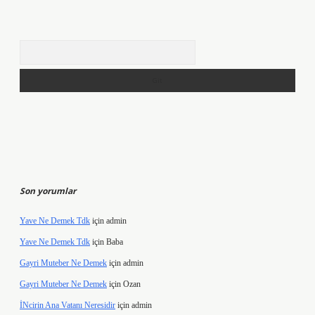
Arama
Son yorumlar
Yave Ne Demek Tdk
için
admin
Yave Ne Demek Tdk
için
Baba
Gayri Muteber Ne Demek
için
admin
Gayri Muteber Ne Demek
için
Ozan
İNcirin Ana Vatanı Neresidir
için
admin