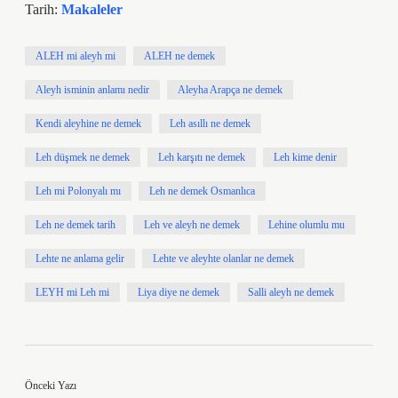
Tarih:
Makaleler
ALEH mi aleyh mi
ALEH ne demek
Aleyh isminin anlamı nedir
Aleyha Arapça ne demek
Kendi aleyhine ne demek
Leh asıllı ne demek
Leh düşmek ne demek
Leh karşıtı ne demek
Leh kime denir
Leh mi Polonyalı mı
Leh ne demek Osmanlıca
Leh ne demek tarih
Leh ve aleyh ne demek
Lehine olumlu mu
Lehte ne anlama gelir
Lehte ve aleyhte olanlar ne demek
LEYH mi Leh mi
Liya diye ne demek
Salli aleyh ne demek
Önceki Yazı