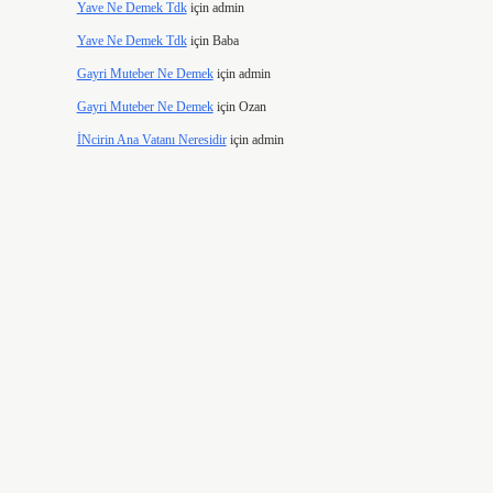
Yave Ne Demek Tdk
için
admin
Yave Ne Demek Tdk
için
Baba
Gayri Muteber Ne Demek
için
admin
Gayri Muteber Ne Demek
için
Ozan
İNcirin Ana Vatanı Neresidir
için
admin