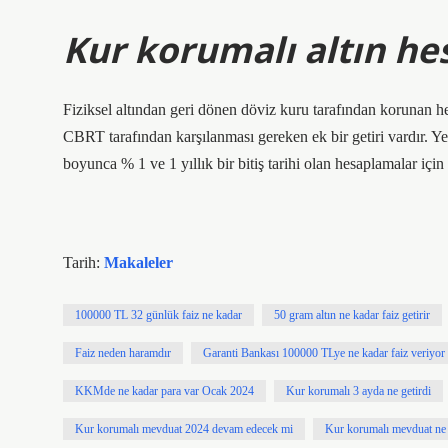
Kur korumalı altın he
Fiziksel altından geri dönen döviz kuru tarafından korunan h
CBRT tarafından karşılanması gereken ek bir getiri vardır. Ye
boyunca % 1 ve 1 yıllık bir bitiş tarihi olan hesaplamalar için
Tarih:
Makaleler
100000 TL 32 günlük faiz ne kadar
50 gram altın ne kadar faiz getirir
Faiz neden haramdır
Garanti Bankası 100000 TLye ne kadar faiz veriyor
KKMde ne kadar para var Ocak 2024
Kur korumalı 3 ayda ne getirdi
Kur korumalı mevduat 2024 devam edecek mi
Kur korumalı mevduat ne 