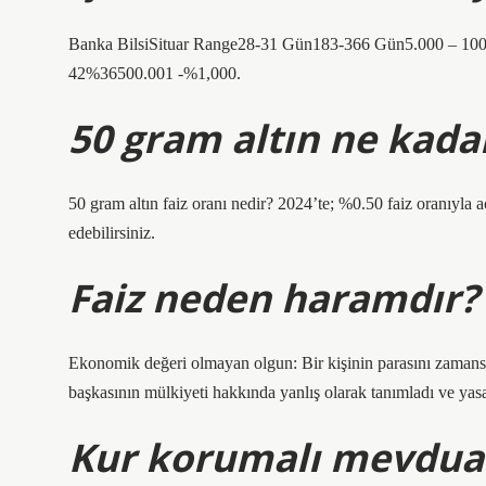
Banka BilsiSituar Range28-31 Gün183-366 Gün5.000 – 1
42%36500.001 -%1,000.
50 gram altın ne kadar
50 gram altın faiz oranı nedir? 2024’te; %0.50 faiz oranıyla a
edebilirsiniz.
Faiz neden haramdır?
Ekonomik değeri olmayan olgun: Bir kişinin parasını zamansal
başkasının mülkiyeti hakkında yanlış olarak tanımladı ve yas
Kur korumalı mevdua