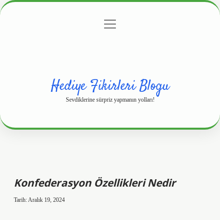
menüyü
Anasayfa
Gizlilik Politikası
Yasal Uyarı
aç
Hakkımızda
Hediye Fikirleri Blogu
Sevdiklerine sürpriz yapmanın yolları!
Konfederasyon Özellikleri Nedir
Tarih: Aralık 19, 2024