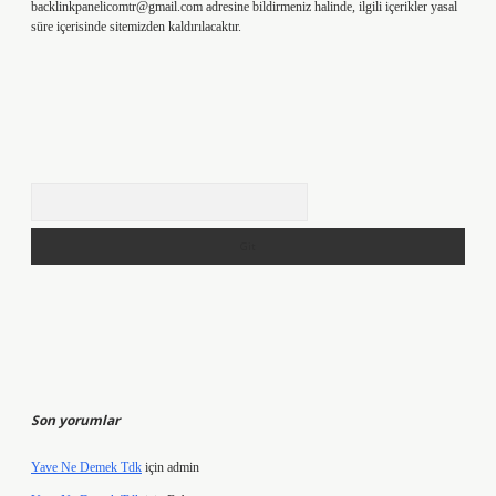
backlinkpanelicomtr@gmail.com
adresine bildirmeniz halinde, ilgili içerikler yasal
süre içerisinde sitemizden kaldırılacaktır.
Arama
Son yorumlar
Yave Ne Demek Tdk
için
admin