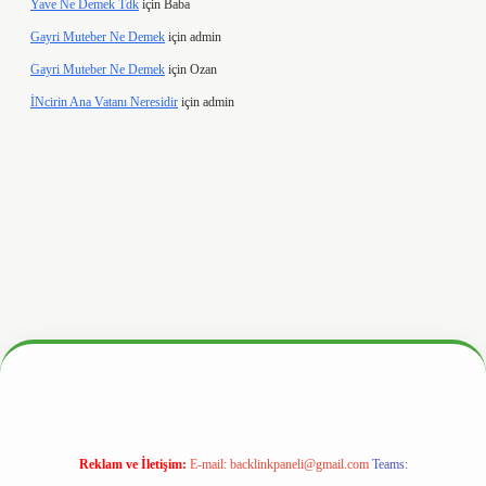
Yave Ne Demek Tdk
için
Baba
Gayri Muteber Ne Demek
için
admin
Gayri Muteber Ne Demek
için
Ozan
İNcirin Ana Vatanı Neresidir
için
admin
tx.org/
Reklam ve İletişim:
E-mail:
backlinkpaneli@gmail.com
Teams: