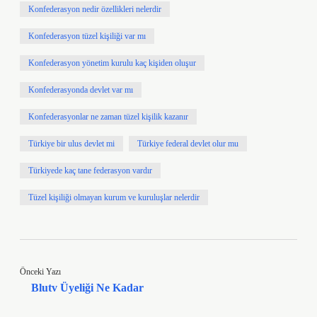
Konfederasyon nedir özellikleri nelerdir
Konfederasyon tüzel kişiliği var mı
Konfederasyon yönetim kurulu kaç kişiden oluşur
Konfederasyonda devlet var mı
Konfederasyonlar ne zaman tüzel kişilik kazanır
Türkiye bir ulus devlet mi
Türkiye federal devlet olur mu
Türkiyede kaç tane federasyon vardır
Tüzel kişiliği olmayan kurum ve kuruluşlar nelerdir
Önceki Yazı
Blutv Üyeliği Ne Kadar