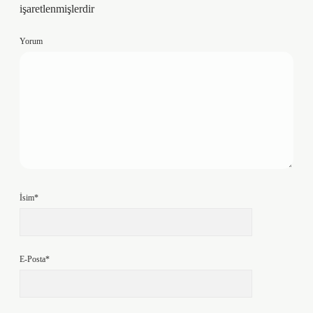
işaretlenmişlerdir
Yorum
İsim*
E-Posta*