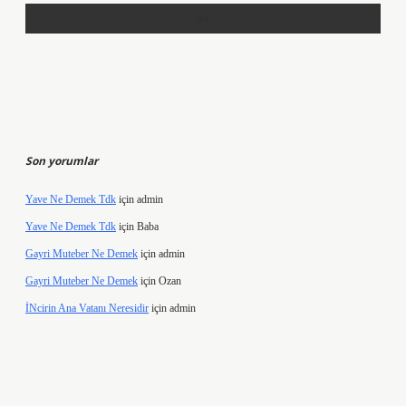
Son yorumlar
Yave Ne Demek Tdk
için
admin
Yave Ne Demek Tdk
için
Baba
Gayri Muteber Ne Demek
için
admin
Gayri Muteber Ne Demek
için
Ozan
İNcirin Ana Vatanı Neresidir
için
admin