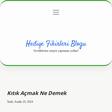
menüyü
Anasayfa
Gizlilik Politikası
Yasal Uyarı
aç
Hakkımızda
Hediye Fikirleri Blogu
Sevdiklerine sürpriz yapmanın yolları!
Kıtık Açmak Ne Demek
Tarih: Aralık 19, 2024