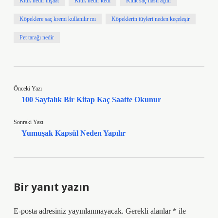
Kıtık nedir inşaat
Kıtık nedir kedi
Kıtık saç nasıl açılır
Köpeklere saç kremi kullanılır mı
Köpeklerin tüyleri neden keçeleşir
Pet tarağı nedir
Önceki Yazı
100 Sayfalık Bir Kitap Kaç Saatte Okunur
Sonraki Yazı
Yumuşak Kapsül Neden Yapılır
Bir yanıt yazın
E-posta adresiniz yayınlanmayacak.
Gerekli alanlar
*
ile