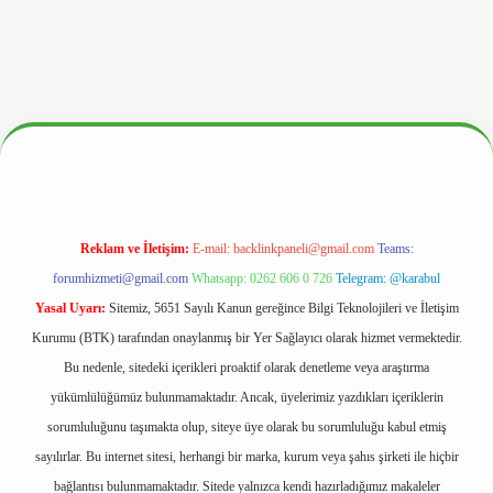
www.hiltonbetx.org/
Reklam ve İletişim:
E-mail:
backlinkpaneli@gmail.com
Teams:
forumhizmeti@gmail.com
Whatsapp: 0262 606 0 726
Telegram: @karabul
Yasal Uyarı:
Sitemiz, 5651 Sayılı Kanun gereğince Bilgi Teknolojileri ve İletişim
Kurumu (BTK) tarafından onaylanmış bir Yer Sağlayıcı olarak hizmet vermektedir.
Bu nedenle, sitedeki içerikleri proaktif olarak denetleme veya araştırma
yükümlülüğümüz bulunmamaktadır. Ancak, üyelerimiz yazdıkları içeriklerin
sorumluluğunu taşımakta olup, siteye üye olarak bu sorumluluğu kabul etmiş
sayılırlar. Bu internet sitesi, herhangi bir marka, kurum veya şahıs şirketi ile hiçbir
bağlantısı bulunmamaktadır. Sitede yalnızca kendi hazırladığımız makaleler