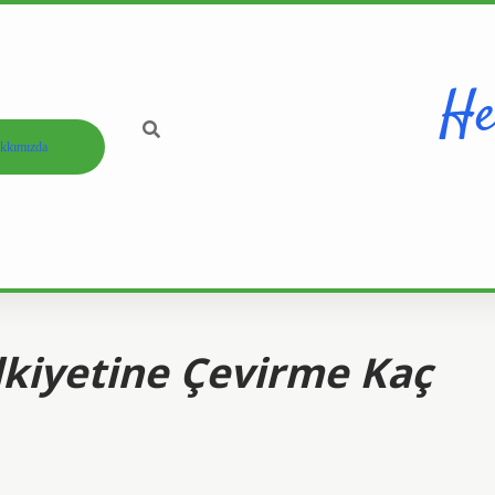
He
kkımızda
ülkiyetine Çevirme Kaç