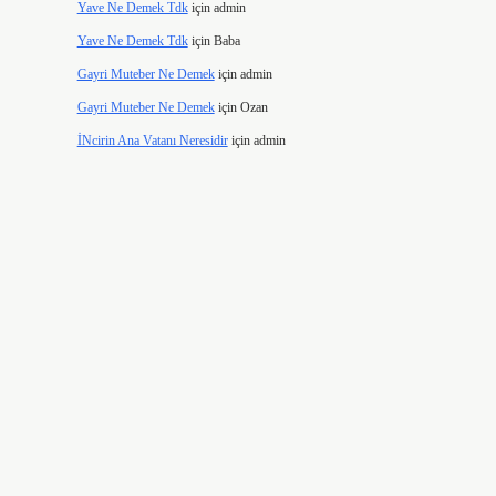
Yave Ne Demek Tdk
için
admin
Yave Ne Demek Tdk
için
Baba
Gayri Muteber Ne Demek
için
admin
Gayri Muteber Ne Demek
için
Ozan
İNcirin Ana Vatanı Neresidir
için
admin