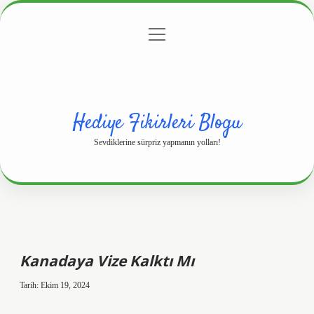
menüyü
Anasayfa
Gizlilik Politikası
Yasal Uyarı
aç
Hakkımızda
Hediye Fikirleri Blogu
Sevdiklerine sürpriz yapmanın yolları!
Kanadaya Vize Kalktı Mı
Tarih: Ekim 19, 2024