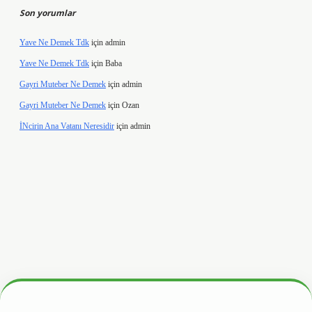
Son yorumlar
Yave Ne Demek Tdk
için
admin
Yave Ne Demek Tdk
için
Baba
Gayri Muteber Ne Demek
için
admin
Gayri Muteber Ne Demek
için
Ozan
İNcirin Ana Vatanı Neresidir
için
admin
ltonbetx.org/