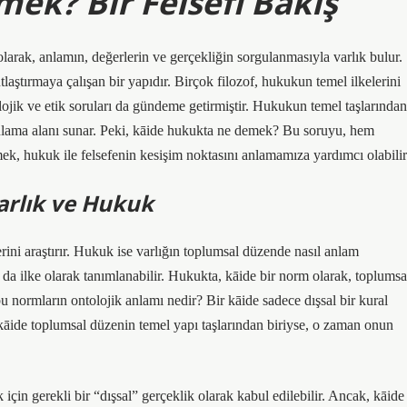
ek? Bir Felsefi Bakış
olarak, anlamın, değerlerin ve gerçekliğin sorgulanmasıyla varlık bulur.
aştırmaya çalışan bir yapıdır. Birçok filozof, hukukun temel ilkelerini
olojik ve etik soruları da gündeme getirmiştir. Hukukun temel taşlarından
ulama alanı sunar. Peki, kāide hukukta ne demek? Bu soruyu, hem
ek, hukuk ile felsefenin kesişim noktasını anlamamıza yardımcı olabilir
Varlık ve Hukuk
ilerini araştırır. Hukuk ise varlığın toplumsal düzende nasıl anlam
 da ilke olarak tanımlanabilir. Hukukta, kāide bir norm olarak, toplumsa
bu normların ontolojik anlamı nedir? Bir kāide sadece dışsal bir kural
 kāide toplumsal düzenin temel yapı taşlarından biriyse, o zaman onun
 için gerekli bir “dışsal” gerçeklik olarak kabul edilebilir. Ancak, kāide