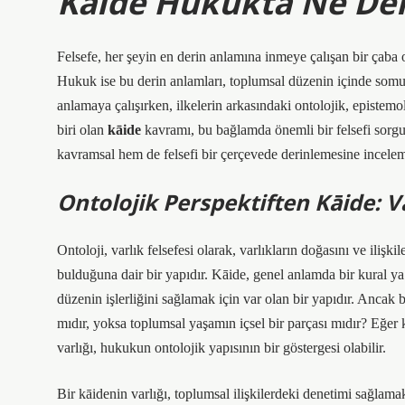
Kāide Hukukta Ne Dem
Felsefe, her şeyin en derin anlamına inmeye çalışan bir çaba 
Hukuk ise bu derin anlamları, toplumsal düzenin içinde somutl
anlamaya çalışırken, ilkelerin arkasındaki ontolojik, epistem
biri olan
kāide
kavramı, bu bağlamda önemli bir felsefi sorg
kavramsal hem de felsefi bir çerçevede derinlemesine incelem
Ontolojik Perspektiften Kāide: 
Ontoloji, varlık felsefesi olarak, varlıkların doğasını ve ilişk
bulduğuna dair bir yapıdır. Kāide, genel anlamda bir kural ya
düzenin işlerliğini sağlamak için var olan bir yapıdır. Ancak 
mıdır, yoksa toplumsal yaşamın içsel bir parçası mıdır? Eğer
varlığı, hukukun ontolojik yapısının bir göstergesi olabilir.
Bir kāidenin varlığı, toplumsal ilişkilerdeki denetimi sağlamak