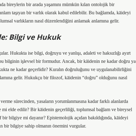
nda bireylerin bir arada yaşamını mümkün kılan ontolojik bir
r anlam taşıyan bir varlık olarak kabul edilebilir. Bu bağlamda, kāideyi
plumsal varlıkların nasıl düzenlendiğini anlamak anlamına gelir.
e: Bilgi ve Hukuk
gular. Hukukta ise bilgi, doğruyu ve yanlışı, adaleti ve haksızlığı ayırt
bu bilginin işlevsel bir formudur. Ancak, bir kāidenin ne kadar doğru ya
kukta ne kadar geçerlidir? Kuralın doğruluğunu ve uygulanabilirliğini
lamına gelir. Hukukçu bir filozof, kāidenin “doğru” olduğunu nasıl
ar verme sürecinden, yasaların yorumlanmasına kadar farklı alanlarda
e mi elde edilir? Bir kāidenin geçerliliği, toplumsal bağlam ve bireysel
 bir bilgiye mi dayanır? Epistemolojik açıdan bakıldığında, kāideyi
n bir bilgiye sahip olmanın önemini vurgular.