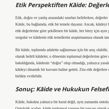
Etik Perspektiften Kāide: Değer
Etik, doğru ve yanlış arasındaki sınırları belirlerken, değerler
Kāide, bu bağlamda, etik bir temele dayanır. Ancak, kāideyi b
etik değerlerine göre şekillenen bir kāide, her birey için aynı 
sorgular ve kāidenin etik temellerini araştırmamıza olanak tanı
Bir kāide, toplumda adaletin sağlanması için bir araç olabilir,
olarak belirli kāideler, o dönemin toplumsal değerlerine göre
bakıldığında, kāidenin “doğru” olup olmadığı, yalnızca yasala
kāideyi dinamik bir kavram haline getirir. Zira etik değerler
birlikte evrilebilir.
Sonuç: Kāide ve Hukukun Felsefi 
Kāide, hukukta yalnızca bir kural değil, aynı zamanda ontolo
Ontolojik açıdan, kāide toplumsal yapının bir parçası olarak v