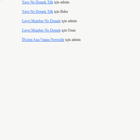
Yave Ne Demek Tdk
için
admin
Yave Ne Demek Tdk
için
Baba
Gayri Muteber Ne Demek
için
admin
Gayri Muteber Ne Demek
için
Ozan
İNcirin Ana Vatanı Neresidir
için
admin