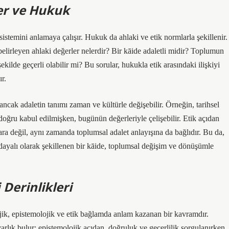
ler ve Hukuk
 sistemini anlamaya çalışır. Hukuk da ahlaki ve etik normlarla şekillenir.
elirleyen ahlaki değerler nelerdir? Bir kāide adaletli midir? Toplumun
şekilde geçerli olabilir mi? Bu sorular, hukukla etik arasındaki ilişkiyi
r.
 ancak adaletin tanımı zaman ve kültürle değişebilir. Örneğin, tarihsel
 doğru kabul edilmişken, bugünün değerleriyle çelişebilir. Etik açıdan
ra değil, aynı zamanda toplumsal adalet anlayışına da bağlıdır. Bu da,
e dayalı olarak şekillenen bir kāide, toplumsal değişim ve dönüşümle
Derinlikleri
jik, epistemolojik ve etik bağlamda anlam kazanan bir kavramdır.
arlık bulur; epistemolojik açıdan, doğruluk ve geçerlilik sorgulanırken,