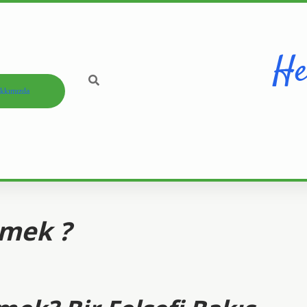
He
kkımızda
emek ?