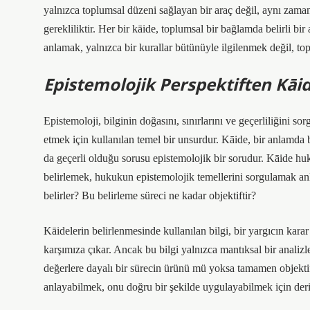
yalnızca toplumsal düzeni sağlayan bir araç değil, aynı zama
gerekliliktir. Her bir kāide, toplumsal bir bağlamda belirli bi
anlamak, yalnızca bir kurallar bütünüyle ilgilenmek değil, to
Epistemolojik Perspektiften Kāid
Epistemoloji, bilginin doğasını, sınırlarını ve geçerliliğini sor
etmek için kullanılan temel bir unsurdur. Kāide, bir anlamda 
da geçerli olduğu sorusu epistemolojik bir sorudur. Kāide hu
belirlemek, hukukun epistemolojik temellerini sorgulamak an
belirler? Bu belirleme süreci ne kadar objektiftir?
Kāidelerin belirlenmesinde kullanılan bilgi, bir yargıcın kar
karşımıza çıkar. Ancak bu bilgi yalnızca mantıksal bir analizl
değerlere dayalı bir sürecin ürünü mü yoksa tamamen objektif
anlayabilmek, onu doğru bir şekilde uygulayabilmek için deri