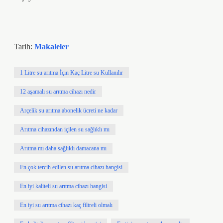
Tarih:
Makaleler
1 Litre su arıtma İçin Kaç Litre su Kullanılır
12 aşamalı su arıtma cihazı nedir
Arçelik su arıtma abonelik ücreti ne kadar
Arıtma cihazından içilen su sağlıklı mı
Arıtma mı daha sağlıklı damacana mı
En çok tercih edilen su arıtma cihazı hangisi
En iyi kaliteli su arıtma cihazı hangisi
En iyi su arıtma cihazı kaç filtreli olmalı