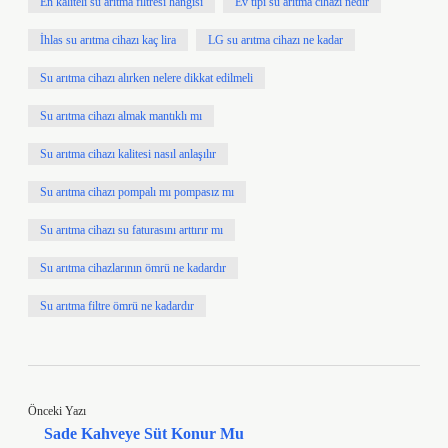
En kaliteli su arıtma filtresi hangisi
Ev tipi su arıtma cihazı nedir
İhlas su arıtma cihazı kaç lira
LG su arıtma cihazı ne kadar
Su arıtma cihazı alırken nelere dikkat edilmeli
Su arıtma cihazı almak mantıklı mı
Su arıtma cihazı kalitesi nasıl anlaşılır
Su arıtma cihazı pompalı mı pompasız mı
Su arıtma cihazı su faturasını arttırır mı
Su arıtma cihazlarının ömrü ne kadardır
Su arıtma filtre ömrü ne kadardır
Önceki Yazı
Sade Kahveye Süt Konur Mu