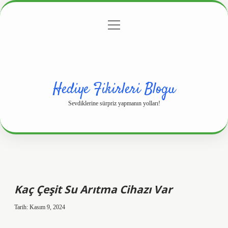
menüyü
Anasayfa
Gizlilik Politikası
Yasal Uyarı
aç
Hakkımızda
Hediye Fikirleri Blogu
Sevdiklerine sürpriz yapmanın yolları!
Kaç Çeşit Su Arıtma Cihazı Var
Tarih: Kasım 9, 2024