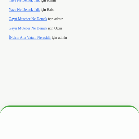
Yave Ne Demek Tdk
için
admin
Yave Ne Demek Tdk
için
Baba
Gayri Muteber Ne Demek
için
admin
Gayri Muteber Ne Demek
için
Ozan
İNcirin Ana Vatanı Neresidir
için
admin
ltonbetx.org/