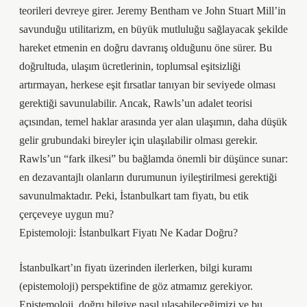
teorileri devreye girer. Jeremy Bentham ve John Stuart Mill’in
savunduğu utilitarizm, en büyük mutluluğu sağlayacak şekilde
hareket etmenin en doğru davranış olduğunu öne sürer. Bu
doğrultuda, ulaşım ücretlerinin, toplumsal eşitsizliği
artırmayan, herkese eşit fırsatlar tanıyan bir seviyede olması
gerektiği savunulabilir. Ancak, Rawls’un adalet teorisi
açısından, temel haklar arasında yer alan ulaşımın, daha düşük
gelir grubundaki bireyler için ulaşılabilir olması gerekir.
Rawls’un “fark ilkesi” bu bağlamda önemli bir düşünce sunar:
en dezavantajlı olanların durumunun iyileştirilmesi gerektiği
savunulmaktadır. Peki, İstanbulkart tam fiyatı, bu etik
çerçeveye uygun mu?
Epistemoloji: İstanbulkart Fiyatı Ne Kadar Doğru?
İstanbulkart’ın fiyatı üzerinden ilerlerken, bilgi kuramı
(epistemoloji) perspektifine de göz atmamız gerekiyor.
Epistemoloji, doğru bilgiye nasıl ulaşabileceğimizi ve bu