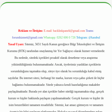
ww.hiltonbetx.org/
Reklam ve İletişim:
E-mail:
backlinkpaneli@gmail.com
Teams:
forumhizmeti@gmail.com
Whatsapp: 0262 606 0 726
Telegram: @karabul
Yasal Uyarı:
Sitemiz, 5651 Sayılı Kanun gereğince Bilgi Teknolojileri ve İletişim
Kurumu (BTK) tarafından onaylanmış bir Yer Sağlayıcı olarak hizmet vermektedir.
Bu nedenle, sitedeki içerikleri proaktif olarak denetleme veya araştırma
yükümlülüğümüz bulunmamaktadır. Ancak, üyelerimiz yazdıkları içeriklerin
sorumluluğunu taşımakta olup, siteye üye olarak bu sorumluluğu kabul etmiş
sayılırlar. Bu internet sitesi, herhangi bir marka, kurum veya şahıs şirketi ile hiçbir
bağlantısı bulunmamaktadır. Sitede yalnızca kendi hazırladığımız makaleler
paylaşılmaktadır. Burada yer alan içerikler haber niteliği taşımamakta olup, gerçek
kurum ve kişiler hakkında paylaşım yapılmamaktadır. Gerçek kurum ve kişiler ile
isim benzerlikleri tamamen tesadüfidir. Sitemiz, kar amacı gütmeyen ve tamamen
ücretsiz bir bilgi paylaşım platformudur. Hukuka ve yasal düzenlemelere aykırı