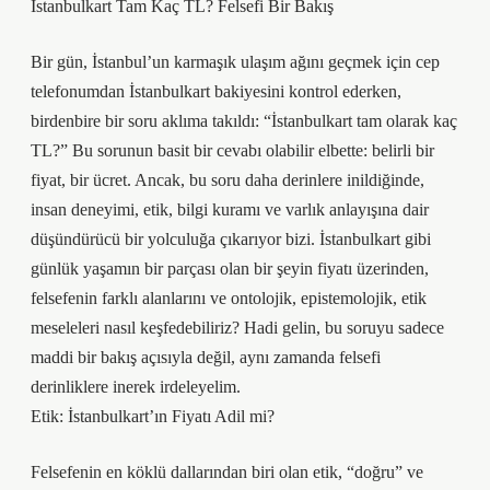
İstanbulkart Tam Kaç TL? Felsefi Bir Bakış
Bir gün, İstanbul’un karmaşık ulaşım ağını geçmek için cep
telefonumdan İstanbulkart bakiyesini kontrol ederken,
birdenbire bir soru aklıma takıldı: “İstanbulkart tam olarak kaç
TL?” Bu sorunun basit bir cevabı olabilir elbette: belirli bir
fiyat, bir ücret. Ancak, bu soru daha derinlere inildiğinde,
insan deneyimi, etik, bilgi kuramı ve varlık anlayışına dair
düşündürücü bir yolculuğa çıkarıyor bizi. İstanbulkart gibi
günlük yaşamın bir parçası olan bir şeyin fiyatı üzerinden,
felsefenin farklı alanlarını ve ontolojik, epistemolojik, etik
meseleleri nasıl keşfedebiliriz? Hadi gelin, bu soruyu sadece
maddi bir bakış açısıyla değil, aynı zamanda felsefi
derinliklere inerek irdeleyelim.
Etik: İstanbulkart’ın Fiyatı Adil mi?
Felsefenin en köklü dallarından biri olan etik, “doğru” ve