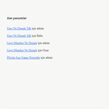
Son yorumlar
Yave Ne Demek Tdk
için
admin
Yave Ne Demek Tdk
için
Baba
Gayri Muteber Ne Demek
için
admin
Gayri Muteber Ne Demek
için
Ozan
İNcirin Ana Vatanı Neresidir
için
admin