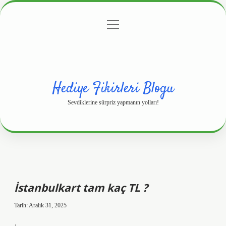
menüyü
Anasayfa
Gizlilik Politikası
Yasal Uyarı
aç
Hakkımızda
Hediye Fikirleri Blogu
Sevdiklerine sürpriz yapmanın yolları!
İstanbulkart tam kaç TL ?
Tarih: Aralık 31, 2025