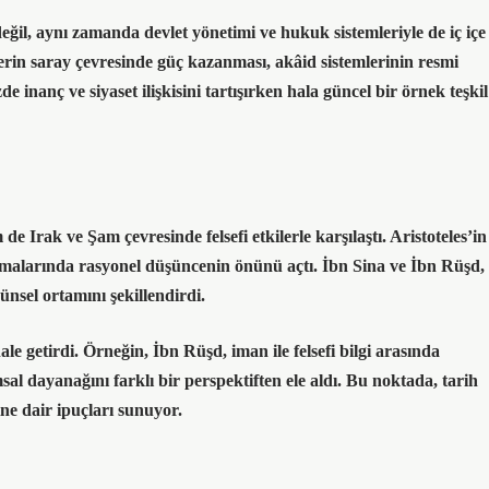
değil, aynı zamanda devlet yönetimi ve hukuk sistemleriyle de iç içe
lerin saray çevresinde güç kazanması, akâid sistemlerinin resmi
inanç ve siyaset ilişkisini tartışırken hala güncel bir örnek teşkil
e Irak ve Şam çevresinde felsefi etkilerle karşılaştı. Aristoteles’in
tışmalarında rasyonel düşüncenin önünü açtı.
İbn Sina ve İbn Rüşd
,
şünsel ortamını şekillendirdi.
le getirdi. Örneğin, İbn Rüşd, iman ile felsefi bilgi arasında
al dayanağını farklı bir perspektiften ele aldı.
Bu noktada, tarih
ine dair ipuçları sunuyor.