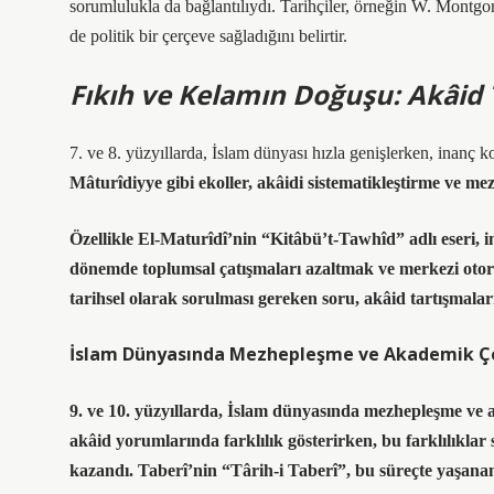
sorumlulukla da bağlantılıydı. Tarihçiler, örneğin
W. Montgo
de politik bir çerçeve sağladığını belirtir.
Fıkıh ve Kelamın Doğuşu: Akâid
7. ve 8. yüzyıllarda, İslam dünyası hızla genişlerken, inanç ko
Mâturîdiyye gibi ekoller, akâidi sistematikleştirme ve m
Özellikle
El-Maturîdî’nin “Kitâbü’t-Tawhîd”
adlı eseri, 
dönemde toplumsal çatışmaları azaltmak ve merkezi otorit
tarihsel olarak sorulması gereken soru, akâid tartışmaları
İslam Dünyasında Mezhepleşme ve Akademik Çeş
9. ve 10. yüzyıllarda, İslam dünyasında mezhepleşme ve aka
akâid yorumlarında farklılık gösterirken, bu farklılıklar
kazandı.
Taberî’nin “Târih-i Taberî”
, bu süreçte yaşanan