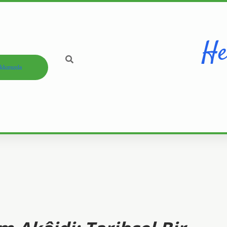
He
kkımızda