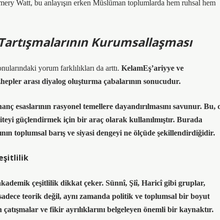
mery Watt
, bu anlayışın erken Müslüman toplumlarda hem ruhsal hem
 Tartışmalarının Kurumsallaşması
nularındaki yorum farklılıkları da arttı.
KelamEş’ariyye ve
ezhepler arası diyalog oluşturma çabalarının sonucudur.
inanç esaslarının rasyonel temellere dayandırılmasını savunur. Bu, 
eyi güçlendirmek için bir araç olarak kullanılmıştır. Burada
nın toplumsal barış ve siyasi dengeyi ne ölçüde şekillendirdiğidir.
itlilik
demik çeşitlilik dikkat çeker. Sünnî, Şiî, Haricî gibi gruplar,
 sadece teorik değil, aynı zamanda politik ve toplumsal bir boyut
 çatışmalar ve fikir ayrılıklarını belgeleyen önemli bir kaynaktır.