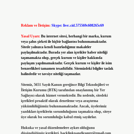
Reklam ve İletişim:
Skype: live:.cid.575569c608265c69
Yasal Uyarı:
Bu internet sitesi, herhangi bir marka, kurum
veya şahıs şirketi ile hiçbir bağlantısı bulunmamaktadır.
Sitede yalnızca kendi hazırladığımız makaleler
paylaşılmaktadır. Burada yer alan içerikler haber niteliği
taşımamakta olup, gerçek kurum ve kişiler hakkında
paylaşım yapılmamaktadır. Gerçek kurum ve kişiler ile isim
benzerlikleri tamamen tesadüfidir. Sitemizdeki bilgiler taslak
halindedir ve tavsiye niteliği taşımazlar.
Sitemiz, 5651 Sayılı Kanun gereğince Bilgi Teknolojileri ve
İletişim Kurumu (BTK) tarafından onaylanmış bir Yer
Sağlayıcı olarak hizmet vermektedir. Bu nedenle, sitedeki
içerikleri proaktif olarak denetleme veya araştırma
yükümlülüğümüz bulunmamaktadır. Ancak, üyelerimiz
yazdıkları içeriklerin sorumluluğunu taşımakta olup, siteye
üye olarak bu sorumluluğu kabul etmiş sayılırlar.
Hukuka ve yasal düzenlemelere aykırı olduğunu
düşündüğünüz içerikleri,
backlinkpanelicomtr@gmail.com