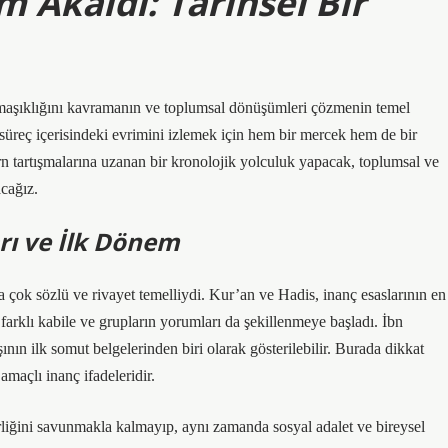
m Akâidi: Tarihsel Bir
aşıklığını kavramanın ve toplumsal dönüşümleri çözmenin temel
l süreç içerisindeki evrimini izlemek için hem bir mercek hem de bir
n tartışmalarına uzanan bir kronolojik yolculuk yapacak, toplumsal ve
cağız.
rı ve İlk Dönem
a çok sözlü ve rivayet temelliydi. Kur’an ve Hadis, inanç esaslarının en
farklı kabile ve grupların yorumları da şekillenmeye başladı.
İbn
ın ilk somut belgelerinden biri olarak gösterilebilir. Burada dikkat
amaçlı inanç ifadeleridir.
irliğini savunmakla kalmayıp, aynı zamanda sosyal adalet ve bireysel