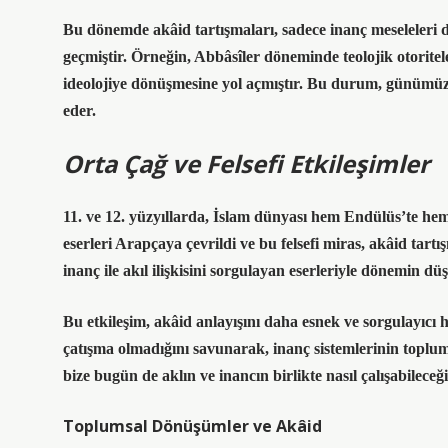
Bu dönemde akâid tartışmaları
, sadece inanç meseleleri 
geçmiştir. Örneğin, Abbâsîler döneminde teolojik otorite
ideolojiye dönüşmesine yol açmıştır. Bu durum, günümüzde 
eder.
Orta Çağ ve Felsefi Etkileşimler
11. ve 12. yüzyıllarda, İslam dünyası hem Endülüs’te hem d
eserleri Arapçaya çevrildi ve bu felsefi miras, akâid tar
inanç ile akıl ilişkisini sorgulayan eserleriyle dönemin dü
Bu etkileşim, akâid anlayışını daha esnek ve sorgulayıcı ha
çatışma olmadığını savunarak, inanç sistemlerinin toplums
bize bugün de aklın ve inancın birlikte nasıl çalışabileceğ
Toplumsal Dönüşümler ve Akâid