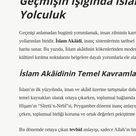
Geçmişin Işığında İsla
Yolculuk
Geçmişi anlamadan bugünü yorumlamak, insan zihninin karm
yollarından biridir.
İslam Akâidi
, inanç sistemlerinin tarihse
harita sunar. Bu yazıda, İslam akâidinin kökenlerinden moder
kültürel kırılma noktalarını
belgelere dayalı
yorumlarla ele ala
İslam Akâidinin Temel Kavramla
İslam’ın ilk yüzyılında, iman ve akâid üzerine tartışmalar dah
temel kaynakları olarak ortaya çıkarken, toplumsal bağlamda 
Hişam’ın “Sîretü’n-Nebî”si
, Peygamber dönemi inanç anlayışın
çeken, toplumsal birliği koruma ve ortak değerleri pekiştirme 
Bu dönemde ortaya çıkan
tevhid
anlayışı, sadece Allah’ın b