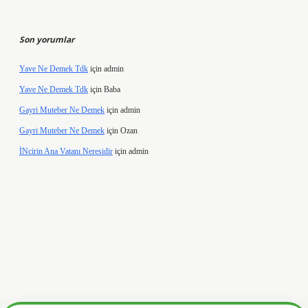
Son yorumlar
Yave Ne Demek Tdk
için
admin
Yave Ne Demek Tdk
için
Baba
Gayri Muteber Ne Demek
için
admin
Gayri Muteber Ne Demek
için
Ozan
İNcirin Ana Vatanı Neresidir
için
admin
ww.hiltonbetx.org/