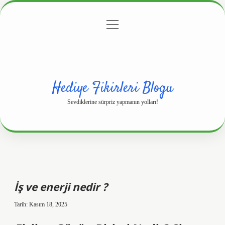
menüyü
Anasayfa
Gizlilik Politikası
Yasal Uyarı
aç
Hakkımızda
Hediye Fikirleri Blogu
Sevdiklerine sürpriz yapmanın yolları!
İş ve enerji nedir ?
Tarih: Kasım 18, 2025