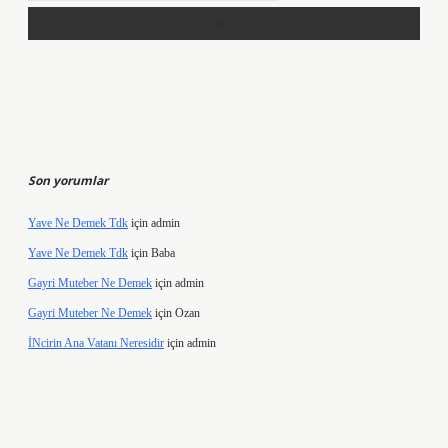
Son yorumlar
Yave Ne Demek Tdk
için
admin
Yave Ne Demek Tdk
için
Baba
Gayri Muteber Ne Demek
için
admin
Gayri Muteber Ne Demek
için
Ozan
İNcirin Ana Vatanı Neresidir
için
admin