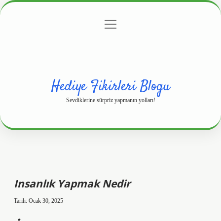
menüyü
Anasayfa
Gizlilik Politikası
Yasal Uyarı
aç
Hakkımızda
Hediye Fikirleri Blogu
Sevdiklerine sürpriz yapmanın yolları!
Insanlık Yapmak Nedir
Tarih: Ocak 30, 2025