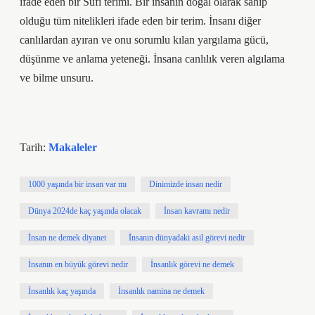
ifade eden bir Sufi terimi. Bir insanın doğal olarak sahip
olduğu tüm nitelikleri ifade eden bir terim. İnsanı diğer
canlılardan ayıran ve onu sorumlu kılan yargılama gücü,
düşünme ve anlama yeteneği. İnsana canlılık veren algılama
ve bilme unsuru.
Tarih:
Makaleler
1000 yaşında bir insan var mı
Dinimizde insan nedir
Dünya 2024de kaç yaşında olacak
İnsan kavramı nedir
İnsan ne demek diyanet
İnsanın dünyadaki asil görevi nedir
İnsanın en büyük görevi nedir
İnsanlık görevi ne demek
İnsanlık kaç yaşında
İnsanlık namina ne demek