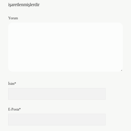
işaretlenmişlerdir
Yorum
İsim*
E-Posta*