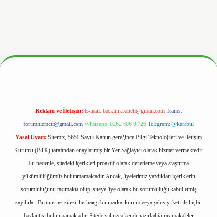
.hiltonbetx.org/
Reklam ve İletişim:
E-mail:
backlinkpaneli@gmail.com
Teams:
forumhizmeti@gmail.com
Whatsapp: 0262 606 0 726
Telegram: @karabul
Yasal Uyarı:
Sitemiz, 5651 Sayılı Kanun gereğince Bilgi Teknolojileri ve İletişim
Kurumu (BTK) tarafından onaylanmış bir Yer Sağlayıcı olarak hizmet vermektedir.
Bu nedenle, sitedeki içerikleri proaktif olarak denetleme veya araştırma
yükümlülüğümüz bulunmamaktadır. Ancak, üyelerimiz yazdıkları içeriklerin
sorumluluğunu taşımakta olup, siteye üye olarak bu sorumluluğu kabul etmiş
sayılırlar. Bu internet sitesi, herhangi bir marka, kurum veya şahıs şirketi ile hiçbir
bağlantısı bulunmamaktadır. Sitede yalnızca kendi hazırladığımız makaleler