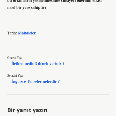
bu ortamların şekillenmesinde cinsiyet rollerinin etkisi
nasıl bir yere sahiptir?
Tarih:
Makaleler
Önceki Yazı
İletken nedir 3 örnek veriniz ?
Sonraki Yazı
İngilizce Tenseler nelerdir ?
Bir yanıt yazın