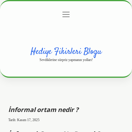
menüyü
Anasayfa
Gizlilik Politikası
Yasal Uyarı
aç
Hakkımızda
Hediye Fikirleri Blogu
Sevdiklerine sürpriz yapmanın yolları!
İnformal ortam nedir ?
Tarih: Kasım 17, 2025