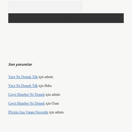
Arama
Son yorumlar
Yave Ne Demek Tdk
için
admin
Yave Ne Demek Tdk
için
Baba
Gayri Muteber Ne Demek
için
admin
Gayri Muteber Ne Demek
için
Ozan
İNcirin Ana Vatanı Neresidir
için
admin