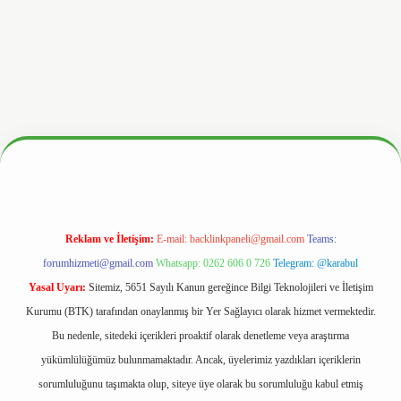
/www.hiltonbetx.org/
Reklam ve İletişim:
E-mail:
backlinkpaneli@gmail.com
Teams:
forumhizmeti@gmail.com
Whatsapp: 0262 606 0 726
Telegram: @karabul
Yasal Uyarı:
Sitemiz, 5651 Sayılı Kanun gereğince Bilgi Teknolojileri ve İletişim
Kurumu (BTK) tarafından onaylanmış bir Yer Sağlayıcı olarak hizmet vermektedir.
Bu nedenle, sitedeki içerikleri proaktif olarak denetleme veya araştırma
yükümlülüğümüz bulunmamaktadır. Ancak, üyelerimiz yazdıkları içeriklerin
sorumluluğunu taşımakta olup, siteye üye olarak bu sorumluluğu kabul etmiş