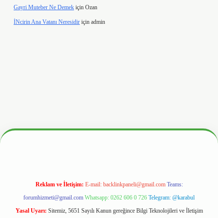
Gayri Muteber Ne Demek
için
Ozan
İNcirin Ana Vatanı Neresidir
için
admin
ww.hiltonbetx.org/
Reklam ve İletişim:
E-mail:
backlinkpaneli@gmail.com
Teams:
forumhizmeti@gmail.com
Whatsapp: 0262 606 0 726
Telegram: @karabul
Yasal Uyarı:
Sitemiz, 5651 Sayılı Kanun gereğince Bilgi Teknolojileri ve İletişim