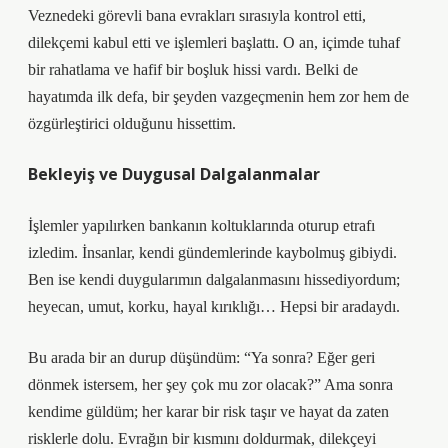
Veznedeki görevli bana evrakları sırasıyla kontrol etti,
dilekçemi kabul etti ve işlemleri başlattı. O an, içimde tuhaf
bir rahatlama ve hafif bir boşluk hissi vardı. Belki de
hayatımda ilk defa, bir şeyden vazgeçmenin hem zor hem de
özgürleştirici olduğunu hissettim.
Bekleyiş ve Duygusal Dalgalanmalar
İşlemler yapılırken bankanın koltuklarında oturup etrafı
izledim. İnsanlar, kendi gündemlerinde kaybolmuş gibiydi.
Ben ise kendi duygularımın dalgalanmasını hissediyordum;
heyecan, umut, korku, hayal kırıklığı… Hepsi bir aradaydı.
Bu arada bir an durup düşündüm: “Ya sonra? Eğer geri
dönmek istersem, her şey çok mu zor olacak?” Ama sonra
kendime güldüm; her karar bir risk taşır ve hayat da zaten
risklerle dolu. Evrağın bir kısmını doldurmak, dilekçeyi