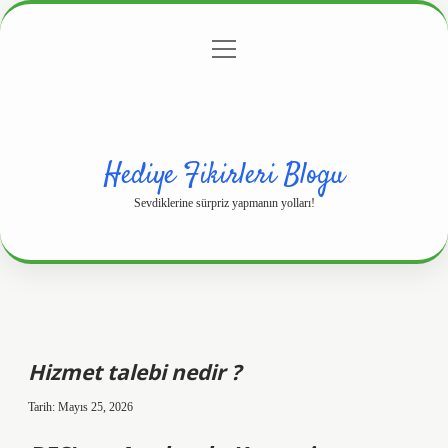
menüyü
Anasayfa
Gizlilik Politikası
Yasal Uyarı
aç
Hakkımızda
Hediye Fikirleri Blogu
Sevdiklerine sürpriz yapmanın yolları!
Hizmet talebi nedir ?
Tarih: Mayıs 25, 2026