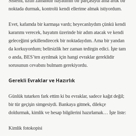
Sistemi, uzun zamandır hayatımın bir parçasıydı ama artık bir
noktada durmak, kontrolü kendi ellerime almak istiyordum.
Evet, kafamda bir karmaşa vardı; heyecanlıydım çünkü kendi
kararımı verecek, hayatım üzerinde bir adım atacak ve kendi
geleceğimi şekillendirecek bir noktadaydım. Ama bir yandan
da korkuyordum; belirsizlik her zaman tedirgin edici. İşte tam
o anda, BES’ten ayrılmak için hangi evraklar gereklidir
sorusunun cevabını bulmam gerekiyordu.
Gerekli Evraklar ve Hazırlık
Günlük tutarken fark ettim ki bu evraklar, sadece kağıt değil;
bir tür geçişin simgesiydi. Bankaya gitmek, dilekçe
doldurmak, kimlik ve hesap bilgilerini hazırlamak… İşte liste:
Kimlik fotokopisi