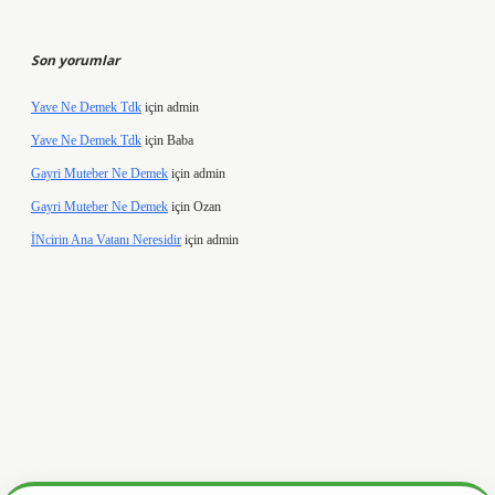
Son yorumlar
Yave Ne Demek Tdk
için
admin
Yave Ne Demek Tdk
için
Baba
Gayri Muteber Ne Demek
için
admin
Gayri Muteber Ne Demek
için
Ozan
İNcirin Ana Vatanı Neresidir
için
admin
ltonbetx.org/