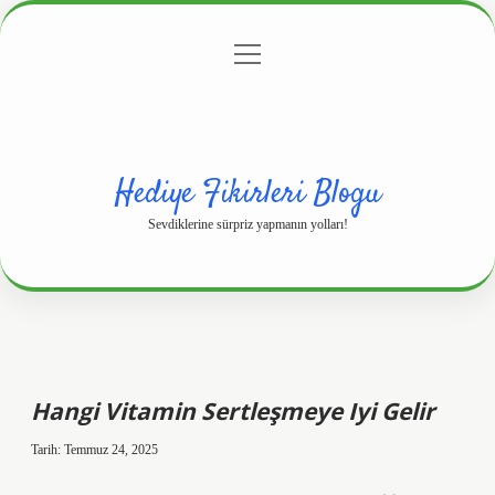
menüyü
Anasayfa
Gizlilik Politikası
Yasal Uyarı
aç
Hakkımızda
Hediye Fikirleri Blogu
Sevdiklerine sürpriz yapmanın yolları!
Hangi Vitamin Sertleşmeye Iyi Gelir
Tarih: Temmuz 24, 2025