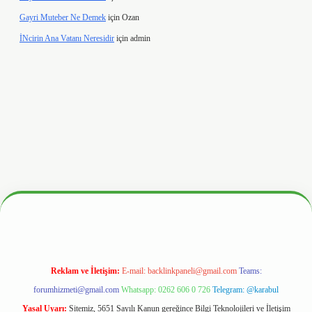
Gayri Muteber Ne Demek
için
Ozan
İNcirin Ana Vatanı Neresidir
için
admin
w.hiltonbetx.org/
Reklam ve İletişim:
E-mail:
backlinkpaneli@gmail.com
Teams:
forumhizmeti@gmail.com
Whatsapp: 0262 606 0 726
Telegram: @karabul
Yasal Uyarı:
Sitemiz, 5651 Sayılı Kanun gereğince Bilgi Teknolojileri ve İletişim