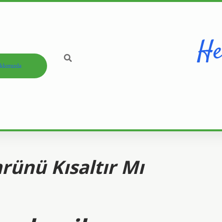
He
kkımızda
rünü Kısaltır Mı