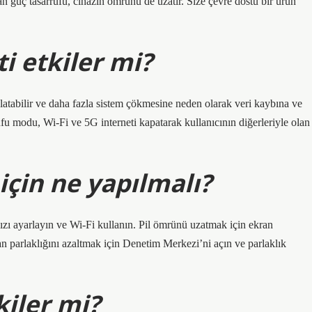
n güç tasarrufu, cihazın ömrünü de uzatır. Size çevre dostu bir ürün
i etkiler mi?
atabilir ve daha fazla sistem çökmesine neden olarak veri kaybına ve
ufu modu, Wi-Fi ve 5G interneti kapatarak kullanıcının diğerleriyle olan
için ne yapılmalı?
nızı ayarlayın ve Wi-Fi kullanın. Pil ömrünü uzatmak için ekran
ran parlaklığını azaltmak için Denetim Merkezi’ni açın ve parlaklık
kiler mi?