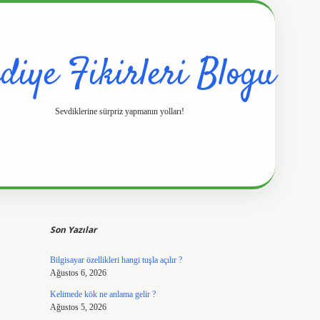
diye Fikirleri Blogu
Sevdiklerine sürpriz yapmanın yolları!
Sidebar
https://www.hilt
Son Yazılar
Bilgisayar özellikleri hangi tuşla açılır ?
Ağustos 6, 2026
Kelimede kök ne anlama gelir ?
Ağustos 5, 2026