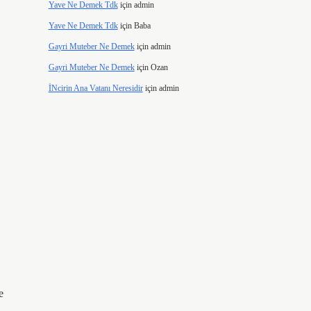
Yave Ne Demek Tdk
için
admin
Yave Ne Demek Tdk
için
Baba
Gayri Muteber Ne Demek
için
admin
Gayri Muteber Ne Demek
için
Ozan
İNcirin Ana Vatanı Neresidir
için
admin
e