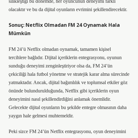
silikleştiği bu dönemde, her oyuncunun deneyimi farklı
olacaktır ve bu da dijital oyunların evrimini şekillendirecektir.
Sonuç: Netflix Olmadan FM 24 Oynamak Hala
Mümkün
FM 24’ü Netflix olmadan oynamak, tamamen kişisel
tercihlere bağlıdır. Dijital içeriklerin entegrasyonu, oyunun
sunduğu deneyimi zenginleştiriyor olsa da, FM 24’ün
çekiciliği hala futbol yönetme ve stratejik karar alma sürecinde
yatmaktadır. Ancak, dijital bağımlılık ve toplumsal etkiler göz
önünde bulundurulduğunda, Netflix gibi içeriklerin oyun
deneyimini nasıl şekillendirdiğini anlamak önemlidir.
Gelecekte dijital oyunların bu şekilde entegre olmasının daha
yaygın hale gelmesi muhtemeldir.
Peki sizce FM 24’ün Netflix entegrasyonu, oyun deneyimini