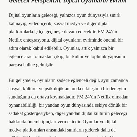
Gelecek Perspektifi: Dijital Oyunların Evrimi
Dijital oyunların geleceği, yalnızca oyun dünyasıyla sınırlı
kalmayıp, video içerik, sosyal medya ve diğer dijital
platformlarla iç içe geçmeye devam edecektir. FM 24’ün
Netflix entegrasyonu, dijital oyunların evriminde önemli bir
adım olarak kabul edilebilir. Oyunlar, artık yalnızca bir
eğlence aracı olmaktan çıkıp, bir kültür ve topluluk yapısının
parçası haline gelmiştir.
Bu gelişmeler, oyunların sadece eğlenceli değil, aynı zamanda
sosyal, kültürel ve psikolojik anlamda etkileşimli bir deneyim
sunduğunu da ortaya koymaktadır. FM 24’ün Netflix olmadan
oynanabilirliği, bir yandan oyun dünyasında eskiye dönük bir
sadakat göstergesiyken, diğer yandan dijital kültürün geleceği
hakkında önemli ipuçları vermektedir. Oyunlar ve dijital
medya platformları arasındaki sınırların giderek daha da