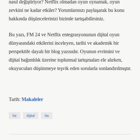
nasıl değiştiriyor? Netflix olmadan oyun oynamak, oyun
zevkini ne kadar etkiler? Yorumlarınızı paylaşarak bu konu
hakkında düşüncelerinizi bizimle tartışabilirsiniz.
Bu yazı, FM 24 ve Netflix entegrasyonunun dijital oyun
dünyasındaki etkilerini inceleyen, tarihi ve akademik bir
perspektife dayalı bir blog yazısıdır. Oyunun evrimini ve
dijital bağımlılık üzerine toplumsal tartışmaları ele alırken,
okuyucuları düşünmeye teşvik eden sorularla sonlandırılmıştır.
Tarih:
Makaleler
bir
dijital
fm