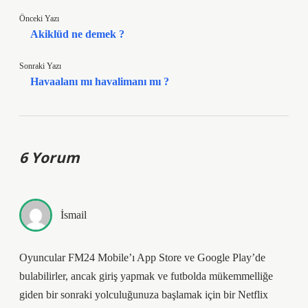
Önceki Yazı
Akiklüd ne demek ?
Sonraki Yazı
Havaalanı mı havalimanı mı ?
6 Yorum
İsmail
Oyuncular FM24 Mobile’ı App Store ve Google Play’de
bulabilirler, ancak giriş yapmak ve futbolda mükemmelliğe
giden bir sonraki yolculuğunuza başlamak için bir Netflix