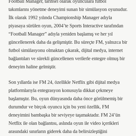
Football Manager, tarihsel olarak oyunculara futbol
takımlarını yönetme deneyimi sunan bir simülasyon oyunudur.
İlk olarak 1992 yılında Championship Manager adıyla
piyasaya sürülen oyun, 2004’te Sports Interactive tarafından
“Football Manager” adıyla yeniden başlamış ve her yıl
güncellenerek daha da gelişmiştir. Bu süreçte FM, yalnızca bir
futbol simülasyonu olmaktan çıkarak, dijital medya, internet
bağlantıları ve sürekli güncellenen verilerle entegre olmuş bir
deneyim haline gelmiştir.
Son yıllarda ise FM 24, özellikle Netflix gibi dijital medya
platformlarıyla entegrasyon konusuyla dikkat çekmeye
başlamıştır. Bu, oyun dünyasında daha önce görülmemiş bir
durumdur ve birçok oyuncu için bu yeni özellik, FM
deneyimini bambaşka bir seviyeye taşımaktadır. FM 24’ün
Netflix ile olan bağlantısı, aslında oyun ile video içerikleri
arasındaki sınırların giderek daha da belirsizleştiğini