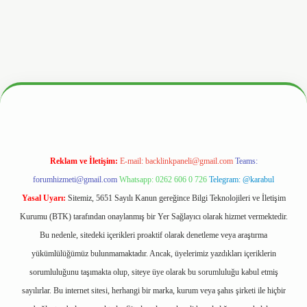
nbetx.org/
Reklam ve İletişim:
E-mail:
backlinkpaneli@gmail.com
Teams:
forumhizmeti@gmail.com
Whatsapp: 0262 606 0 726
Telegram: @karabul
Yasal Uyarı:
Sitemiz, 5651 Sayılı Kanun gereğince Bilgi Teknolojileri ve İletişim
Kurumu (BTK) tarafından onaylanmış bir Yer Sağlayıcı olarak hizmet vermektedir.
Bu nedenle, sitedeki içerikleri proaktif olarak denetleme veya araştırma
yükümlülüğümüz bulunmamaktadır. Ancak, üyelerimiz yazdıkları içeriklerin
sorumluluğunu taşımakta olup, siteye üye olarak bu sorumluluğu kabul etmiş
sayılırlar. Bu internet sitesi, herhangi bir marka, kurum veya şahıs şirketi ile hiçbir