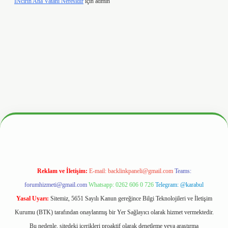
İNcirin Ana Vatanı Neresidir
için
admin
hiltonbetx.org/
Reklam ve İletişim:
E-mail:
backlinkpaneli@gmail.com
Teams:
forumhizmeti@gmail.com
Whatsapp: 0262 606 0 726
Telegram: @karabul
Yasal Uyarı:
Sitemiz, 5651 Sayılı Kanun gereğince Bilgi Teknolojileri ve İletişim
Kurumu (BTK) tarafından onaylanmış bir Yer Sağlayıcı olarak hizmet vermektedir.
Bu nedenle, sitedeki içerikleri proaktif olarak denetleme veya araştırma