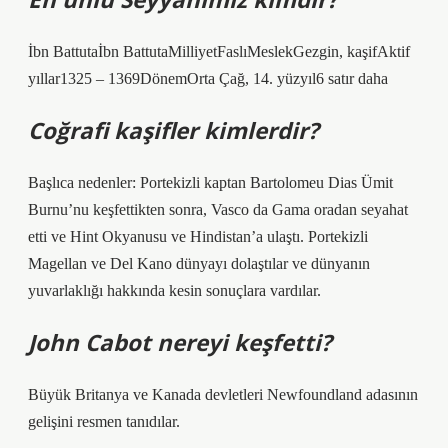
İbn Battutaİbn BattutaMilliyetFaslıMeslekGezgin, kaşifAktif
yıllar1325 – 1369DönemOrta Çağ, 14. yüzyıl6 satır daha
Coğrafi kaşifler kimlerdir?
Başlıca nedenler: Portekizli kaptan Bartolomeu Dias Ümit
Burnu’nu keşfettikten sonra, Vasco da Gama oradan seyahat
etti ve Hint Okyanusu ve Hindistan’a ulaştı. Portekizli
Magellan ve Del Kano dünyayı dolaştılar ve dünyanın
yuvarlaklığı hakkında kesin sonuçlara vardılar.
John Cabot nereyi keşfetti?
Büyük Britanya ve Kanada devletleri Newfoundland adasının
gelişini resmen tanıdılar.