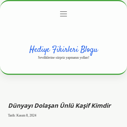
menüyü
Anasayfa
Gizlilik Politikası
Yasal Uyarı
aç
Hakkımızda
Hediye Fikirleri Blogu
Sevdiklerine sürpriz yapmanın yolları!
Dünyayı Dolaşan Ünlü Kaşif Kimdir
Tarih: Kasım 8, 2024