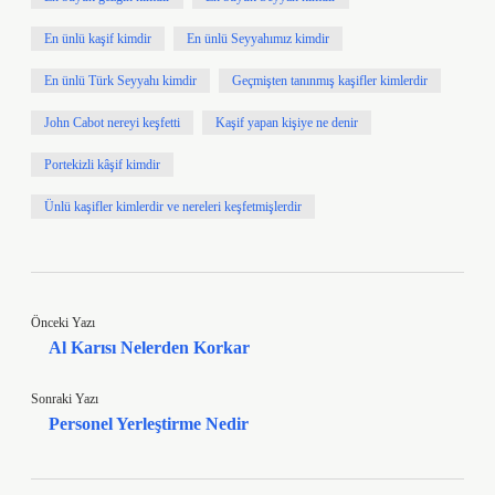
En ünlü kaşif kimdir
En ünlü Seyyahımız kimdir
En ünlü Türk Seyyahı kimdir
Geçmişten tanınmış kaşifler kimlerdir
John Cabot nereyi keşfetti
Kaşif yapan kişiye ne denir
Portekizli kâşif kimdir
Ünlü kaşifler kimlerdir ve nereleri keşfetmişlerdir
Önceki Yazı
Al Karısı Nelerden Korkar
Sonraki Yazı
Personel Yerleştirme Nedir