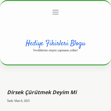
menüyü
Anasayfa
Gizlilik Politikası
Yasal Uyarı
aç
Hakkımızda
Hediye Fikirleri Blogu
Sevdiklerine sürpriz yapmanın yolları!
Dirsek Çürütmek Deyim Mi
Tarih: Mart 8, 2025