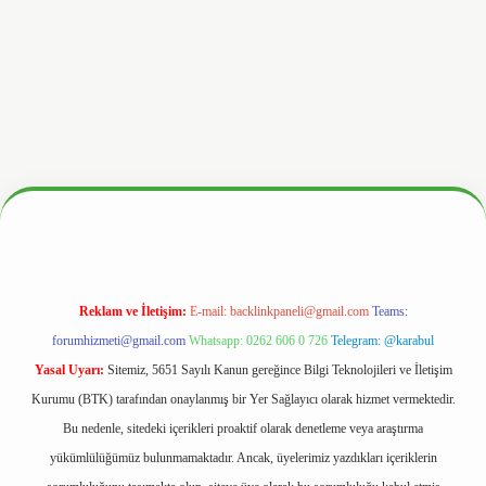
.hiltonbetx.org/
Reklam ve İletişim:
E-mail:
backlinkpaneli@gmail.com
Teams:
forumhizmeti@gmail.com
Whatsapp: 0262 606 0 726
Telegram: @karabul
Yasal Uyarı:
Sitemiz, 5651 Sayılı Kanun gereğince Bilgi Teknolojileri ve İletişim
Kurumu (BTK) tarafından onaylanmış bir Yer Sağlayıcı olarak hizmet vermektedir.
Bu nedenle, sitedeki içerikleri proaktif olarak denetleme veya araştırma
yükümlülüğümüz bulunmamaktadır. Ancak, üyelerimiz yazdıkları içeriklerin