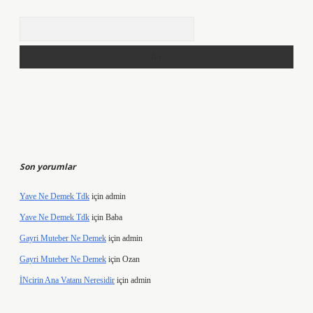
Arama
Son yorumlar
Yave Ne Demek Tdk
için
admin
Yave Ne Demek Tdk
için
Baba
Gayri Muteber Ne Demek
için
admin
Gayri Muteber Ne Demek
için
Ozan
İNcirin Ana Vatanı Neresidir
için
admin