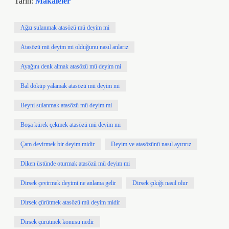
Tarih:
Makaleler
Ağzı sulanmak atasözü mü deyim mi
Atasözü mü deyim mi olduğunu nasıl anlarız
Ayağını denk almak atasözü mü deyim mi
Bal döküp yalamak atasözü mü deyim mi
Beyni sulanmak atasözü mü deyim mi
Boşa kürek çekmek atasözü mü deyim mi
Çam devirmek bir deyim midir
Deyim ve atasözünü nasıl ayırırız
Diken üstünde oturmak atasözü mü deyim mi
Dirsek çevirmek deyimi ne anlama gelir
Dirsek çıkığı nasıl olur
Dirsek çürütmek atasözü mü deyim midir
Dirsek çürütmek konusu nedir