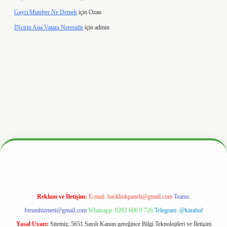
Gayri Muteber Ne Demek
için
Ozan
İNcirin Ana Vatanı Neresidir
için
admin
.hiltonbetx.org/
Reklam ve İletişim:
E-mail:
backlinkpaneli@gmail.com
Teams:
forumhizmeti@gmail.com
Whatsapp: 0262 606 0 726
Telegram: @karabul
Yasal Uyarı:
Sitemiz, 5651 Sayılı Kanun gereğince Bilgi Teknolojileri ve İletişim