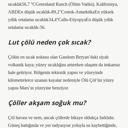
sıcaklık56,7 °CGreenland Ranch (Ölüm Vadisi), Kaliforniya,
ABDEn düşük sıcaklık-89,2°Costok-AntarktikaEn yüksek
yıllık ortalama sıcaklık34,4°Callo-EtiyopyaEn düşük yıllık
ortalama sıcaklık-56.
Lut çölü neden çok sıcak?
Çölün en sıcak noktası olan Gandom Beryan’daki siyah
volkanik kaya; yüzey sıcaklığını artırırken ulaşımı da imkansız
hale getiriyor. Bölgenin tektonik yapısı ve yüzeyinde
kilometrelerce uzanan kayalar nedeniyle Ölü Çöl’ün yüzey
yapısı Mars’ın yüzeyine benziyor.
Çöller akşam soğuk mu?
Çöl havası ve nem, ancak çöllerde hikaye oldukça farklıdır.
Güneş battığında ve yer radyasyon yoluyla ısı kaybettiğinde,