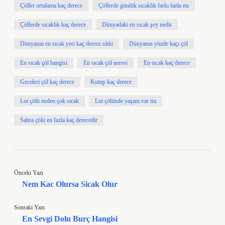
Çöller ortalama kaç derece
Çöllerde günlük sıcaklık farkı fazla mı
Çöllerde sıcaklık kaç derece
Dünyadaki en sıcak şey nedir
Dünyanın en sıcak yeri kaç derece oldu
Dünyanın yüzde kaçı çöl
En sıcak çöl hangisi
En sıcak çöl neresi
En sıcak kaç derece
Geceleri çöl kaç derece
Kutup kaç derece
Lut çölü neden çok sıcak
Lut çölünde yaşam var mı
Sahra çölü en fazla kaç derecedir
Önceki Yazı
Nem Kac Olursa Sicak Olur
Sonraki Yazı
En Sevgi Dolu Burç Hangisi