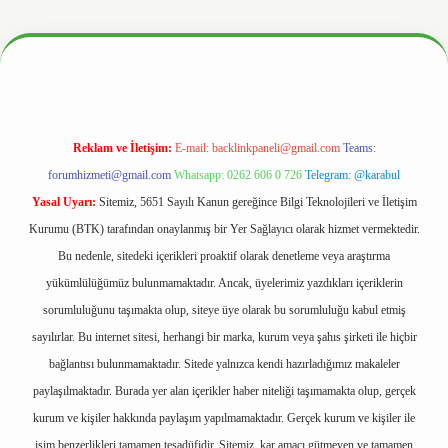
tonbetx.org/
Reklam ve İletişim:
E-mail:
backlinkpaneli@gmail.com
Teams:
forumhizmeti@gmail.com
Whatsapp: 0262 606 0 726
Telegram: @karabul
Yasal Uyarı:
Sitemiz, 5651 Sayılı Kanun gereğince Bilgi Teknolojileri ve İletişim
Kurumu (BTK) tarafından onaylanmış bir Yer Sağlayıcı olarak hizmet vermektedir.
Bu nedenle, sitedeki içerikleri proaktif olarak denetleme veya araştırma
yükümlülüğümüz bulunmamaktadır. Ancak, üyelerimiz yazdıkları içeriklerin
sorumluluğunu taşımakta olup, siteye üye olarak bu sorumluluğu kabul etmiş
sayılırlar. Bu internet sitesi, herhangi bir marka, kurum veya şahıs şirketi ile hiçbir
bağlantısı bulunmamaktadır. Sitede yalnızca kendi hazırladığımız makaleler
paylaşılmaktadır. Burada yer alan içerikler haber niteliği taşımamakta olup, gerçek
kurum ve kişiler hakkında paylaşım yapılmamaktadır. Gerçek kurum ve kişiler ile
isim benzerlikleri tamamen tesadüfidir. Sitemiz, kar amacı gütmeyen ve tamamen