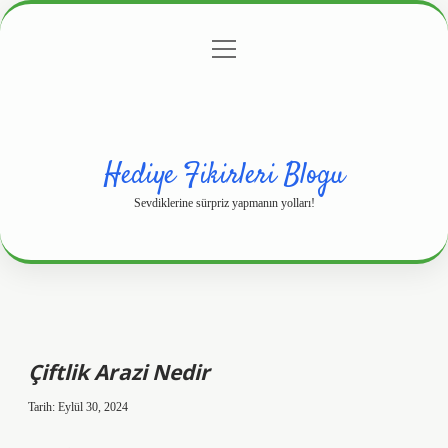
menüyü
Anasayfa
Gizlilik Politikası
Yasal Uyarı
aç
Hakkımızda
Hediye Fikirleri Blogu
Sevdiklerine sürpriz yapmanın yolları!
Çiftlik Arazi Nedir
Tarih: Eylül 30, 2024