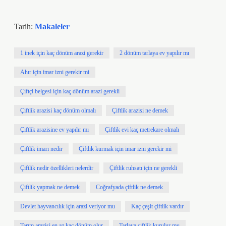
Tarih:
Makaleler
1 inek için kaç dönüm arazi gerekir
2 dönüm tarlaya ev yapılır mı
Ahır için imar izni gerekir mi
Çiftçi belgesi için kaç dönüm arazi gerekli
Çiftlik arazisi kaç dönüm olmalı
Çiftlik arazisi ne demek
Çiftlik arazisine ev yapılır mı
Çiftlik evi kaç metrekare olmalı
Çiftlik imarı nedir
Çiftlik kurmak için imar izni gerekir mi
Çiftlik nedir özellikleri nelerdir
Çiftlik ruhsatı için ne gerekli
Çiftlik yapmak ne demek
Coğrafyada çiftlik ne demek
Devlet hayvancılık için arazi veriyor mu
Kaç çeşit çiftlik vardır
Tarım arazisi en az kaç dönüm olur
Tarlaya çiftlik kurulur mu