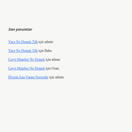
Son yorumlar
Yave Ne Demek Tdk
için
admin
Yave Ne Demek Tdk
için
Baba
Gayri Muteber Ne Demek
için
admin
Gayri Muteber Ne Demek
için
Ozan
İNcirin Ana Vatanı Neresidir
için
admin