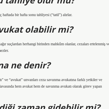
 tahliye olur mu?
ftada bir hafta sonu tahliyesi (“tatil”) alırlar.
vukat olabilir mi?
 ağır suçlardan herhangi birinden mahkûm olanlar, cezaları ertelenmiş v
ezler.
a ne denir?
ı” ve “avukat” unvanları ceza savunma avukatına farklı yetkiler ve
za davasında hem avukat hem de savunma avukatı olarak görev yapan
diği zaman gidebilir mi?