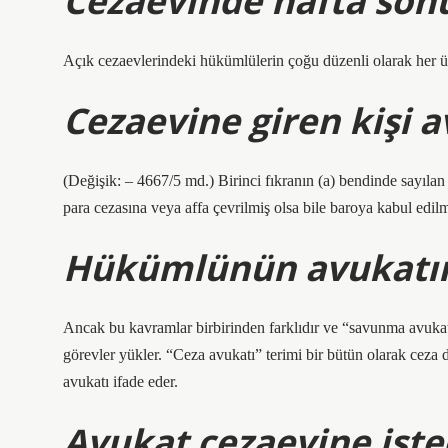
Cezaevinde hafta sonu
Açık cezaevlerindeki hükümlülerin çoğu düzenli olarak her üç ha
Cezaevine giren kişi a
(Değişik: – 4667/5 md.) Birinci fıkranın (a) bendinde sayılan
para cezasına veya affa çevrilmiş olsa bile baroya kabul edilm
Hükümlünün avukatın
Ancak bu kavramlar birbirinden farklıdır ve “savunma avukat
görevler yükler. “Ceza avukatı” terimi bir bütün olarak ce
avukatı ifade eder.
Avukat cezaevine iste