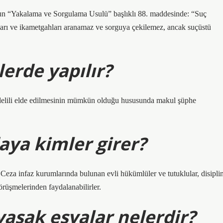
un “Yakalama ve Sorgulama Usulü” başlıklı 88. maddesinde: “Suç
sları ve ikametgahları aranamaz ve sorguya çekilemez, ancak suçüstü
erde yapılır?
delili elde edilmesinin mümkün olduğu hususunda makul şüphe
ya kimler girer?
a infaz kurumlarında bulunan evli hükümlüler ve tutuklular, disipli
rüşmelerinden faydalanabilirler.
asak eşyalar nelerdir?