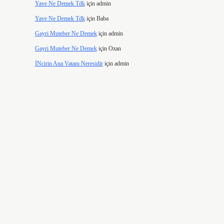
Yave Ne Demek Tdk
için
admin
Yave Ne Demek Tdk
için
Baba
Gayri Muteber Ne Demek
için
admin
Gayri Muteber Ne Demek
için
Ozan
İNcirin Ana Vatanı Neresidir
için
admin