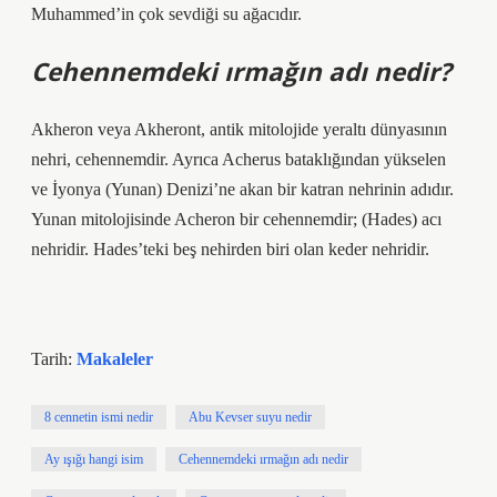
Muhammed’in çok sevdiği su ağacıdır.
Cehennemdeki ırmağın adı nedir?
Akheron veya Akheront, antik mitolojide yeraltı dünyasının
nehri, cehennemdir. Ayrıca Acherus bataklığından yükselen
ve İyonya (Yunan) Denizi’ne akan bir katran nehrinin adıdır.
Yunan mitolojisinde Acheron bir cehennemdir; (Hades) acı
nehridir. Hades’teki beş nehirden biri olan keder nehridir.
Tarih:
Makaleler
8 cennetin ismi nedir
Abu Kevser suyu nedir
Ay ışığı hangi isim
Cehennemdeki ırmağın adı nedir