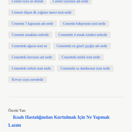
Cennet suyu ne demek
Cennet suyunun adı nedir
Cennete düşen ilk yağmur tanesi ismi nedir
Cennetin 7 kapısının adı nedir
Cennetin bahçesinin ismi nedir
Cennetin ırmakları nelerdir
Cennetteki 4 ırmak isimleri nelerdir
Cennetteki ağacın ismi ne
Cennetteki en güzel çiçeğin adı nedir
Cennetteki havuzun adı nedir
Cennetteki melek ismi nedir
Cennetteki nehrin ismi nedir
Cennetteki su damlasının ismi nedir
Kevser suyu nerededir
Önceki Yazı
Koah Hastalığından Kurtulmak Için Ne Yapmak
Lazım