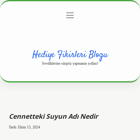
menüyü
Anasayfa
Gizlilik Politikası
Yasal Uyarı
aç
Hakkımızda
Hediye Fikirleri Blogu
Sevdiklerine sürpriz yapmanın yolları!
Cennetteki Suyun Adı Nedir
Tarih: Ekim 15, 2024