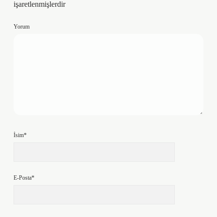
işaretlenmişlerdir
Yorum
İsim*
E-Posta*