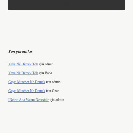
Son yorumlar
Yave Ne Demek Tdk
için
admin
Yave Ne Demek Tdk
için
Baba
Gayri Muteber Ne Demek
için
admin
Gayri Muteber Ne Demek
için
Ozan
İNcirin Ana Vatanı Neresidir
için
admin