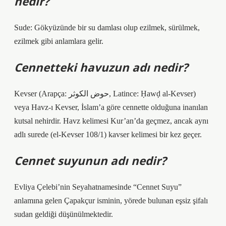
nedir?
Sude: Gökyüzünde bir su damlası olup ezilmek, sürülmek,
ezilmek gibi anlamlara gelir.
Cennetteki havuzun adı nedir?
Kevser (Arapça: حوض الكوثر, Latince: Ḥawḍ al-Kevser)
veya Havz-ı Kevser, İslam’a göre cennette olduğuna inanılan
kutsal nehirdir. Havz kelimesi Kur’an’da geçmez, ancak aynı
adlı surede (el-Kevser 108/1) kavser kelimesi bir kez geçer.
Cennet suyunun adı nedir?
Evliya Çelebi’nin Seyahatnamesinde “Cennet Suyu”
anlamına gelen Çapakçur isminin, yörede bulunan eşsiz şifalı
sudan geldiği düşünülmektedir.