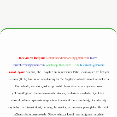
nbetx.org/
Reklam ve İletişim:
E-mail:
backlinkpaneli@gmail.com
Teams:
forumhizmeti@gmail.com
Whatsapp: 0262 606 0 726
Telegram: @karabul
Yasal Uyarı:
Sitemiz, 5651 Sayılı Kanun gereğince Bilgi Teknolojileri ve İletişim
Kurumu (BTK) tarafından onaylanmış bir Yer Sağlayıcı olarak hizmet vermektedir.
Bu nedenle, sitedeki içerikleri proaktif olarak denetleme veya araştırma
yükümlülüğümüz bulunmamaktadır. Ancak, üyelerimiz yazdıkları içeriklerin
sorumluluğunu taşımakta olup, siteye üye olarak bu sorumluluğu kabul etmiş
sayılırlar. Bu internet sitesi, herhangi bir marka, kurum veya şahıs şirketi ile hiçbir
bağlantısı bulunmamaktadır. Sitede yalnızca kendi hazırladığımız makaleler