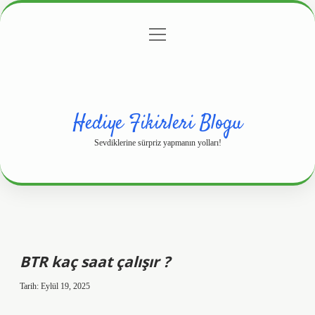
menüyü
Anasayfa
Gizlilik Politikası
Yasal Uyarı
aç
Hakkımızda
Hediye Fikirleri Blogu
Sevdiklerine sürpriz yapmanın yolları!
BTR kaç saat çalışır ?
Tarih: Eylül 19, 2025