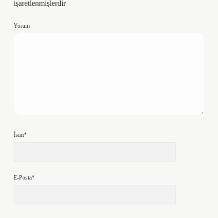
işaretlenmişlerdir
Yorum
İsim*
E-Posta*