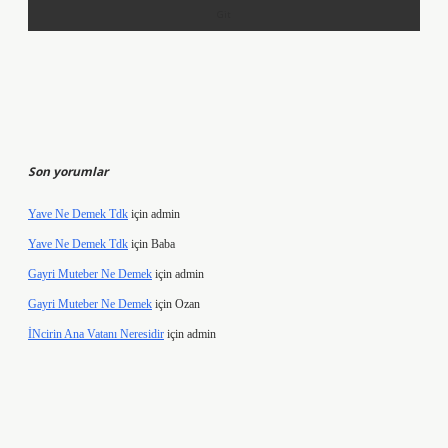
Son yorumlar
Yave Ne Demek Tdk
için
admin
Yave Ne Demek Tdk
için
Baba
Gayri Muteber Ne Demek
için
admin
Gayri Muteber Ne Demek
için
Ozan
İNcirin Ana Vatanı Neresidir
için
admin