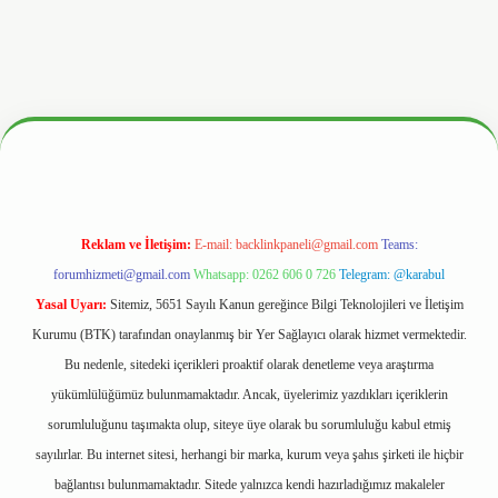
hiltonbetx.org/
Reklam ve İletişim:
E-mail:
backlinkpaneli@gmail.com
Teams:
forumhizmeti@gmail.com
Whatsapp: 0262 606 0 726
Telegram: @karabul
Yasal Uyarı:
Sitemiz, 5651 Sayılı Kanun gereğince Bilgi Teknolojileri ve İletişim
Kurumu (BTK) tarafından onaylanmış bir Yer Sağlayıcı olarak hizmet vermektedir.
Bu nedenle, sitedeki içerikleri proaktif olarak denetleme veya araştırma
yükümlülüğümüz bulunmamaktadır. Ancak, üyelerimiz yazdıkları içeriklerin
sorumluluğunu taşımakta olup, siteye üye olarak bu sorumluluğu kabul etmiş
sayılırlar. Bu internet sitesi, herhangi bir marka, kurum veya şahıs şirketi ile hiçbir
bağlantısı bulunmamaktadır. Sitede yalnızca kendi hazırladığımız makaleler