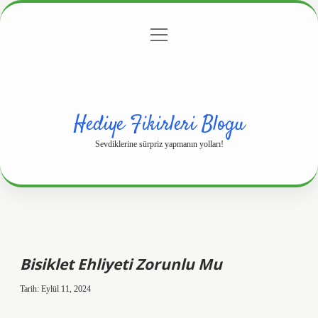
menüyü
Anasayfa
Gizlilik Politikası
Yasal Uyarı
aç
Hakkımızda
Hediye Fikirleri Blogu
Sevdiklerine sürpriz yapmanın yolları!
Bisiklet Ehliyeti Zorunlu Mu
Tarih: Eylül 11, 2024