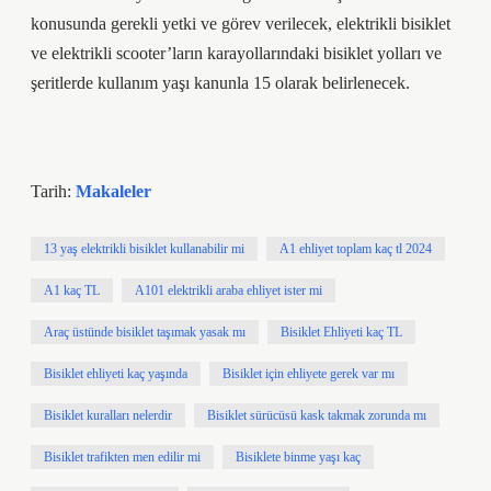
konusunda gerekli yetki ve görev verilecek, elektrikli bisiklet
ve elektrikli scooter’ların karayollarındaki bisiklet yolları ve
şeritlerde kullanım yaşı kanunla 15 olarak belirlenecek.
Tarih:
Makaleler
13 yaş elektrikli bisiklet kullanabilir mi
A1 ehliyet toplam kaç tl 2024
A1 kaç TL
A101 elektrikli araba ehliyet ister mi
Araç üstünde bisiklet taşımak yasak mı
Bisiklet Ehliyeti kaç TL
Bisiklet ehliyeti kaç yaşında
Bisiklet için ehliyete gerek var mı
Bisiklet kuralları nelerdir
Bisiklet sürücüsü kask takmak zorunda mı
Bisiklet trafikten men edilir mi
Bisiklete binme yaşı kaç