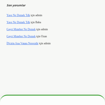
Son yorumlar
Yave Ne Demek Tdk
için
admin
Yave Ne Demek Tdk
için
Baba
Gayri Muteber Ne Demek
için
admin
Gayri Muteber Ne Demek
için
Ozan
İNcirin Ana Vatanı Neresidir
için
admin
ltonbetx.org/