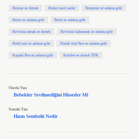
Benizar ne demek
Benizi nasıl yazılır
Benjamin ne anlama gelir
Bense ne anlama gelir
Benzi ne anlama gelir
Bet beniz atmak ne demek
Bet beniz kalmamak ne anlama gelir
Betül ismi ne anlama gelir
Dudak üstü Ben ne anlama gelir
Kaştaki Ben ne anlama gelir
Kümbet ne demek TDK
Önceki Yazı
Bebekler Sevilmediğini Hisseder Mi
Sonraki Yazı
Hızın Sembolü Nedir