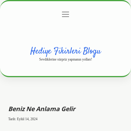
menüyü
Anasayfa
Gizlilik Politikası
Yasal Uyarı
aç
Hakkımızda
Hediye Fikirleri Blogu
Sevdiklerine sürpriz yapmanın yolları!
Beniz Ne Anlama Gelir
Tarih: Eylül 14, 2024