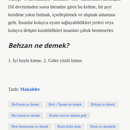
Dil devriminden sonra literatüre giren bu kelime, bir şeyi
kendime yakın bulmak, içselleştirmek ve alışmak anlamına
gelir. İnsanlar kolayca uyum sağlayabildikleri yerleri veya
kolayca iletişim kurabildikleri insanları çabuk benimserler.
Behzan ne demek?
1. İyi huylu kimse. 2. Güler yüzlü kimse.
Tarih:
Makaleler
Bed beniz ne demek
Bedr i Tamam ne demek
Behzan ne demek
Ben bizzat ne demek
Bendis ismi ne anlama gelir
Beni benimseme ne demek
Beniz kökü nedir
Beniz ne demekdir