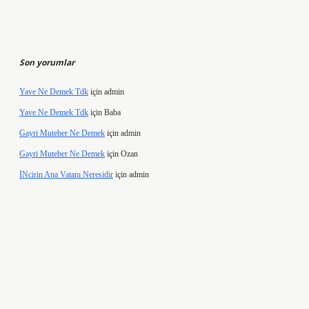
Son yorumlar
Yave Ne Demek Tdk
için
admin
Yave Ne Demek Tdk
için
Baba
Gayri Muteber Ne Demek
için
admin
Gayri Muteber Ne Demek
için
Ozan
İNcirin Ana Vatanı Neresidir
için
admin