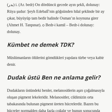
(ﺑﺪﺭ) i. (Ar. bedr) On dördüncü gecede ayın şekli, dolunay:
Rüya şudur: Şeyh Edebalî’nin göğsünden hilal şeklinde bir ay
çıkar, büyüyüp tam bedir halinde Osman’ın koynuna girer
(Ahmet H. Tanpınar). ѻ Bedr-i kamil – Bedr-i dolunay:
dolunay.
Kümbet ne demek TDK?
Müslümanların ölülerini gömdükleri yapılara türbe veya kabir
denir.
Dudak üstü Ben ne anlama gelir?
Dudakların üstündeki benler, melanositlerin aşırı çoğalmasıyla
oluşan pigment lekeleridir. Melanositler, cildimizin orta
tabakasında bulunan pigment üreten hücrelerdir. Bazen bu
hücreler normalden daha fazla çoğalır ve bunun sonucunda