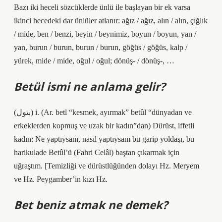
Bazı iki heceli sözcüklerde ünlü ile başlayan bir ek varsa
ikinci hecedeki dar ünlüler atlanır: ağız / ağız, alın / alın, çığlık
/ mide, ben / benzi, beyin / beynimiz, boyun / boyun, yan /
yan, burun / burun, burun / burun, göğüs / göğüs, kalp /
yürek, mide / mide, oğul / oğul; dönüş- / dönüş-, …
Betül ismi ne anlama gelir?
(ﺑﺘﻮﻝ) i. (Ar. betl “kesmek, ayırmak” betûl “dünyadan ve
erkeklerden kopmuş ve uzak bir kadın”dan) Dürüst, iffetli
kadın: Ne yaptıysam, nasıl yaptıysam bu garip yoldaşı, bu
harikulade Betûl’ü (Fahri Celâl) baştan çıkarmak için
uğraştım. [Temizliği ve dürüstlüğünden dolayı Hz. Meryem
ve Hz. Peygamber’in kızı Hz.
Bet beniz atmak ne demek?