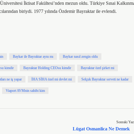
Üniversitesi İktisat Fakültesi’nden mezun oldu. Türkiye Sınai Kalkınm
cılarından biriydi. 1977 yılında Özdemir Bayraktar ile evlendi.
min
Baykar ile Bayraktar aynı mı
Baykar nasıl zengin oldu
su kimdir
Bayraktar Holding CEOsu kimdir
Bayraktar özel şirket mi
ları ne iş yapar
İHA SİHA özel mi devlet mi
Selçuk Bayraktar serveti ne kadar
Viaport AVMnin sahibi kim
Sonraki Yaz
Lügat Osmanlica Ne Demek