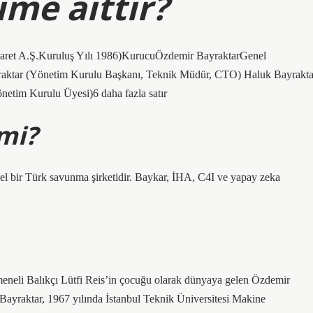
ime aittir?
caret A.Ş.Kuruluş Yılı 1986)KurucuÖzdemir BayraktarGenel
yraktar (Yönetim Kurulu Başkanı, Teknik Müdür, CTO) Haluk Bayrakta
etim Kurulu Üyesi)6 daha fazla satır
 mi?
 bir Türk savunma şirketidir. Baykar, İHA, C4I ve yapay zeka
eneli Balıkçı Lütfi Reis’in çocuğu olarak dünyaya gelen Özdemir
ayraktar, 1967 yılında İstanbul Teknik Üniversitesi Makine