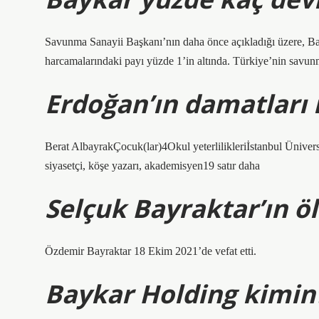
Savunma Sanayii Başkanı’nın daha önce açıkladığı üzere, B
harcamalarındaki payı yüzde 1’in altında. Türkiye’nin savunm
Erdoğan’ın damatları 
Berat AlbayrakÇocuk(lar)4Okul yeterlilikleriİstanbul Ünivers
siyasetçi, köşe yazarı, akademisyen19 satır daha
Selçuk Bayraktar’ın ö
Özdemir Bayraktar 18 Ekim 2021’de vefat etti.
Baykar Holding kimin