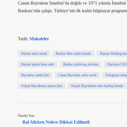
Canan Bayraktar İstanbul’da doğdu ve 1971 yılında İstanbul 
Bankası’nda çalıştı. Türkiye’nin ilk kadın bilgisayar program
Tarih:
Makaleler
Baykar ailesi nereli
Baykar filtre sahibi kimdir
Baykar Holding ki
Baykar şirketi kime aittir
Baykar yüzde kaç devletin
Baykarın CEO
Bayraktar sahibi kim
Canan Bayraktar aslen nereli
Erdoğanın damat
Selçuk Bayraktarın annesi kim
Selçuk Bayraktarın ölen kardeşi kimdir
Önceki Yazı
Bal Alirken Nelere Dikkat Edilmeli