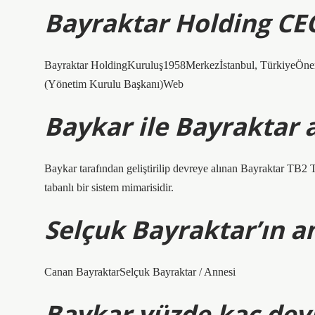
Bayraktar Holding CE
Bayraktar HoldingKuruluş1958Merkezİstanbul, TürkiyeÖneml
(Yönetim Kurulu Başkanı)Web
Baykar ile Bayraktar 
Baykar tarafından geliştirilip devreye alınan Bayraktar TB2 
tabanlı bir sistem mimarisidir.
Selçuk Bayraktar’ın a
Canan BayraktarSelçuk Bayraktar / Annesi
Baykar yüzde kaç devl