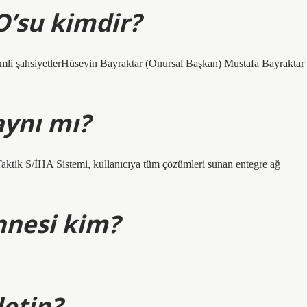
O’su kimdir?
i şahsiyetlerHüseyin Bayraktar (Onursal Başkan) Mustafa Bayraktar
aynı mı?
Taktik S/İHA Sistemi, kullanıcıya tüm çözümleri sunan entegre ağ
nnesi kim?
etin?