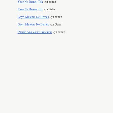
Yave Ne Demek Tdk
için
admin
Yave Ne Demek Tdk
için
Baba
Gayri Muteber Ne Demek
için
admin
Gayri Muteber Ne Demek
için
Ozan
İNcirin Ana Vatanı Neresidir
için
admin