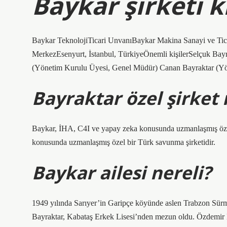
Baykar şirketi k
Baykar TeknolojiTicari UnvanıBaykar Makina Sanayi ve Ti
MerkezEsenyurt, İstanbul, TürkiyeÖnemli kişilerSelçuk Ba
(Yönetim Kurulu Üyesi, Genel Müdür) Canan Bayraktar (Yön
Bayraktar özel şirket
Baykar, İHA, C4I ve yapay zeka konusunda uzmanlaşmış özel
konusunda uzmanlaşmış özel bir Türk savunma şirketidir.
Baykar ailesi nereli?
1949 yılında Sarıyer’in Garipçe köyünde aslen Trabzon Sürm
Bayraktar, Kabataş Erkek Lisesi’nden mezun oldu. Özdemir B