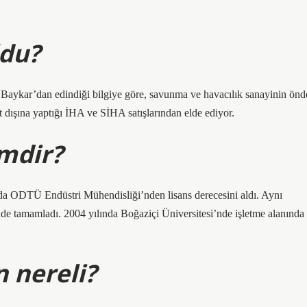
ldu?
in Baykar’dan edindiği bilgiye göre, savunma ve havacılık sanayinin önd
rt dışına yaptığı İHA ve SİHA satışlarından elde ediyor.
imdir?
nda ODTÜ Endüstri Mühendisliği’nden lisans derecesini aldı. Aynı
nde tamamladı. 2004 yılında Boğaziçi Üniversitesi’nde işletme alanında
 nereli?