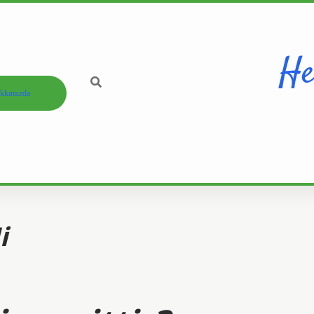
He
kkımızda
i